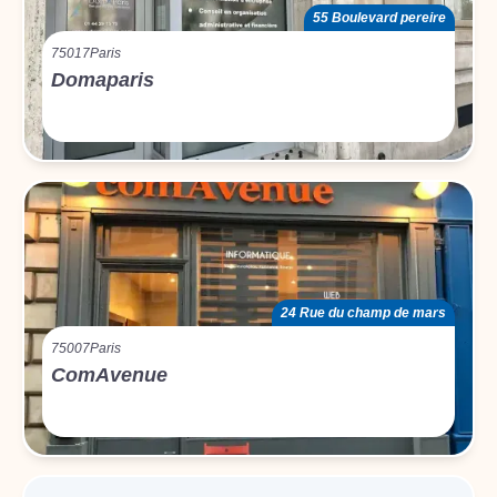
55 Boulevard pereire
75017
Paris
Domaparis
24 Rue du champ de mars
75007
Paris
ComAvenue