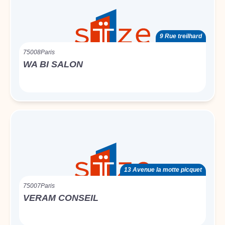
9 Rue treilhard
75008
Paris
WA BI SALON
13 Avenue la motte picquet
75007
Paris
VERAM CONSEIL