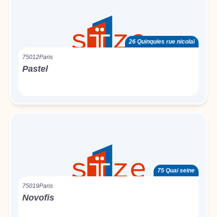
26 Quinquies rue nicolaï
75012
Paris
Pastel
75 Quai seine
75019
Paris
Novofis