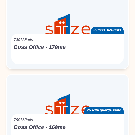
2 Pass. flourens
75012
Paris
Boss Office - 17éme
26 Rue george sand
75016
Paris
Boss Office - 16éme