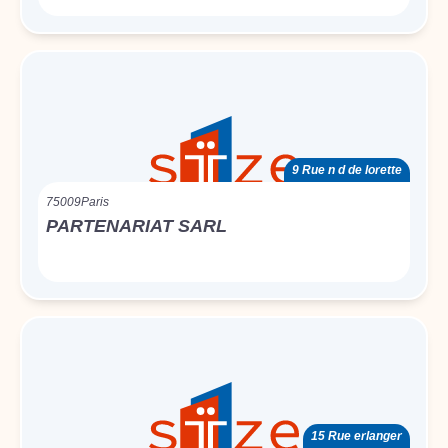
9 Rue n d de lorette
75009
Paris
PARTENARIAT SARL
15 Rue erlanger