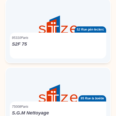
52 Rue gén leclerc
95310
Paris
S2F 75
95 Rue la boétie
75008
Paris
S.G.M Nettoyage