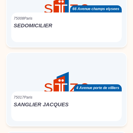
66 Avenue champs elysees
75008
Paris
SEDOMICILIER
4 Avenue porte de villiers
75017
Paris
SANGLIER JACQUES