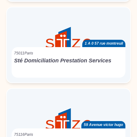
1 A 0 57 rue montreuil
75011
Paris
Sté Domiciliation Prestation Services
59 Avenue victor hugo
75116
Paris