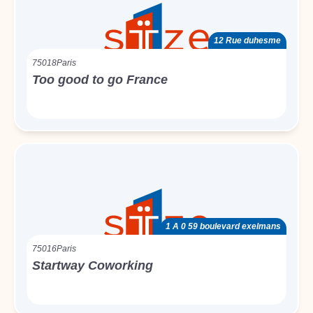
12 Rue duhesme
75018
Paris
Too good to go France
1 A 0 59 boulevard exelmans
75016
Paris
Startway Coworking