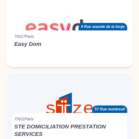
9 Rue anatole de la forge
75017
Paris
Easy Dom
57 Rue montreuil
75011
Paris
STE DOMICILIATION PRESTATION
SERVICES