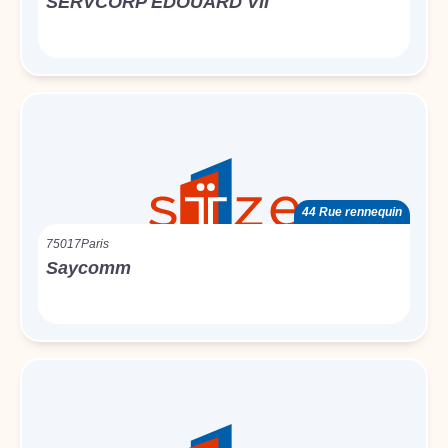
SERVCORP EDOUARD VII
44 Rue rennequin
75017
Paris
Saycomm