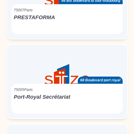
98 Bis boulevard la tour-maubourg
75007
Paris
PRESTAFORMA
68 Boulevard port royal
75005
Paris
Port-Royal Secrétariat