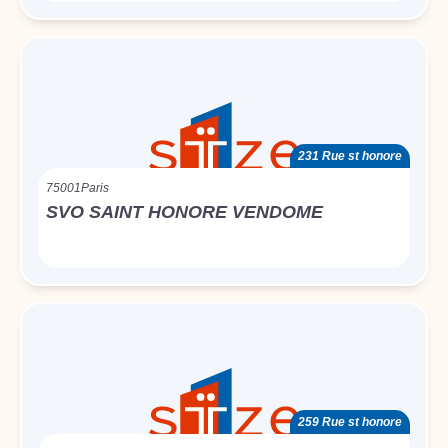
231 Rue st honore
75001
Paris
SVO SAINT HONORE VENDOME
259 Rue st honore