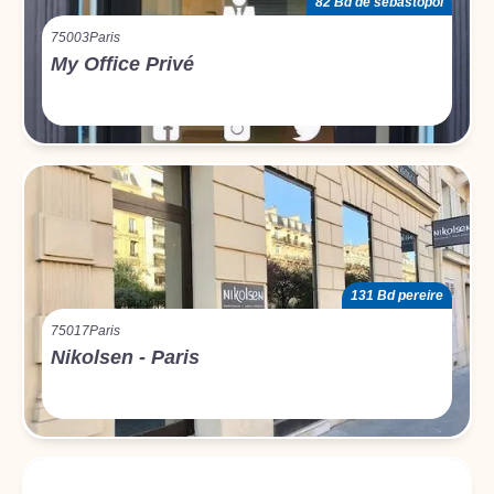
82 Bd de sébastopol
75003
Paris
My Office Privé
131 Bd pereire
75017
Paris
Nikolsen - Paris