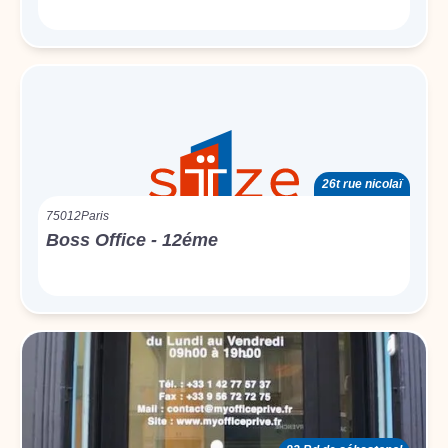
26t rue nicolaï
75012
Paris
Boss Office - 12éme