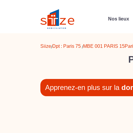
Nos lieux
Siize
Dpt :
Paris 75
MBE 001 PARIS 15
Par
/
/
P
Apprenez-en plus sur la
dom