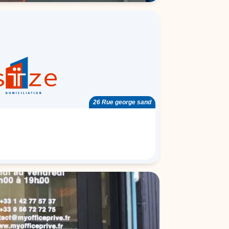
26 Rue george sand