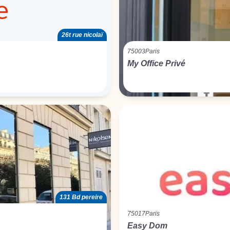
26t rue nicolaï
75003
Paris
My Office Privé
131 Bd pereire
75017
Paris
Easy Dom