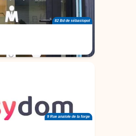
82 Bd de sébastopol
9 Rue anatole de la forge