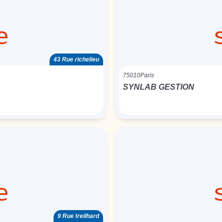
43 Rue richelieu
75010
Paris
SYNLAB GESTION
9 Rue treilhard