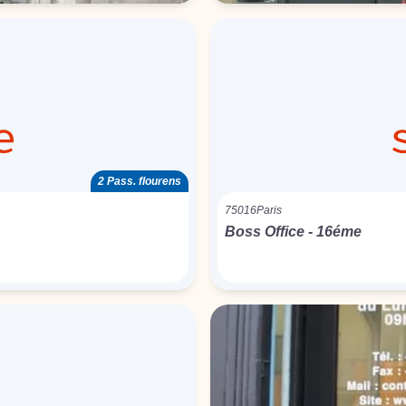
2 Pass. flourens
75016
Paris
Boss Office - 16éme