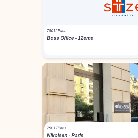
75012
Paris
Boss Office - 12éme
75017
Paris
Nikolsen - Paris