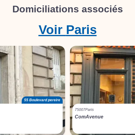
Domiciliations associés
Voir
Paris
55 Boulevard pereire
75007
Paris
ComAvenue