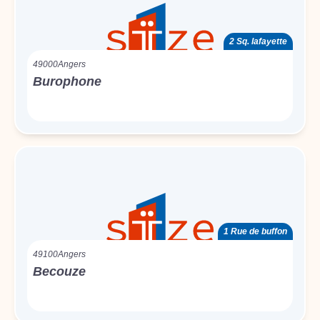
2 Sq. lafayette
49000
Angers
Burophone
1 Rue de buffon
49100
Angers
Becouze