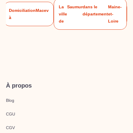
La
Saumur
dans le
Maine-
Domiciliation
Macev
ville
département
et-
à
de
Loire
À propos
Blog
CGU
CGV