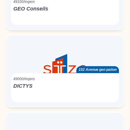
49100
Angers
GEO Conseils
152 Avenue gen patton
49000
Angers
DICTYS