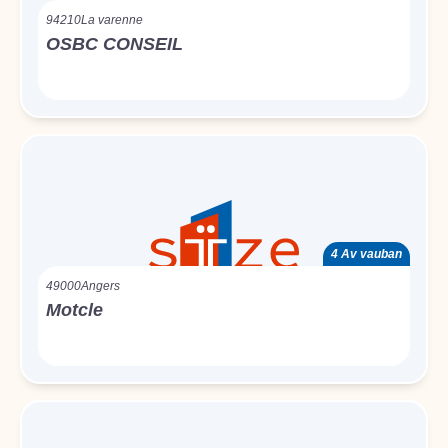
94210
La varenne
OSBC CONSEIL
4 Av vauban
49000
Angers
Motcle