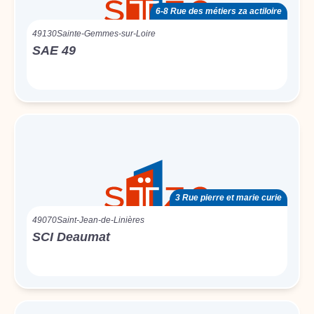
6-8 Rue des métiers za actiloire
49130
Sainte-Gemmes-sur-Loire
SAE 49
3 Rue pierre et marie curie
49070
Saint-Jean-de-Linières
SCI Deaumat