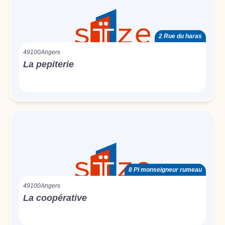
2 Rue du haras
49100
Angers
La pepiterie
8 Pl monseigneur rumeau
49100
Angers
La coopérative