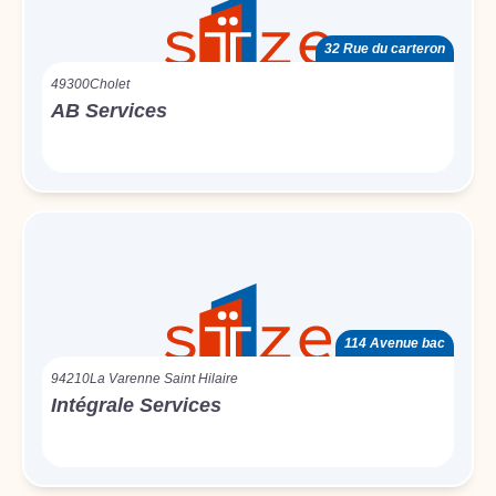
32 Rue du carteron
49300
Cholet
AB Services
114 Avenue bac
94210
La Varenne Saint Hilaire
Intégrale Services