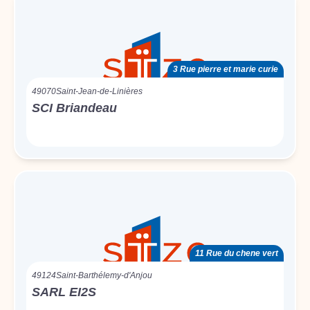
3 Rue pierre et marie curie
49070
Saint-Jean-de-Linières
SCI Briandeau
11 Rue du chene vert
49124
Saint-Barthélemy-d'Anjou
SARL EI2S