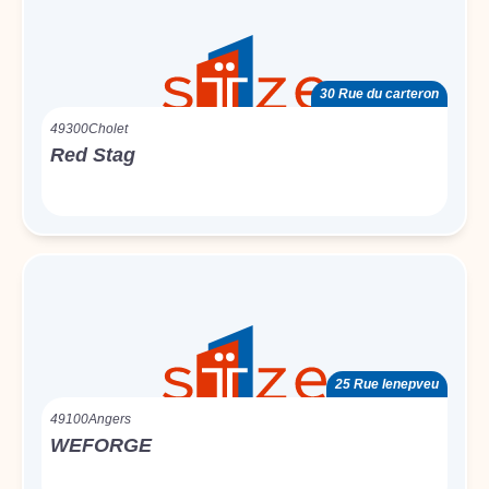
30 Rue du carteron
49300
Cholet
Red Stag
25 Rue lenepveu
49100
Angers
WEFORGE