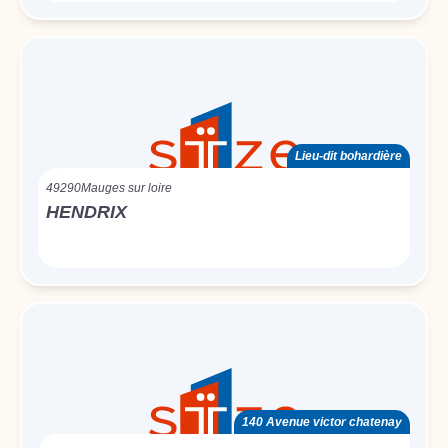
Lieu-dit bohardière
49290
Mauges sur loire
HENDRIX
140 Avenue victor chatenay