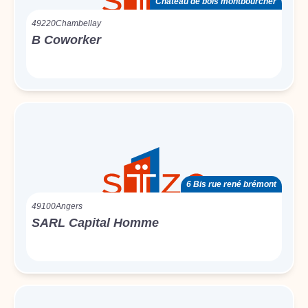
Château de bois montbourcher
49220
Chambellay
B Coworker
6 Bis rue rené brémont
49100
Angers
SARL Capital Homme