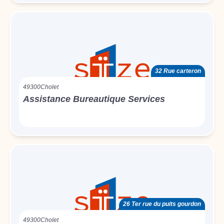
32 Rue carteron
49300
Cholet
Assistance Bureautique Services
26 Ter rue du puits gourdon
49300
Cholet