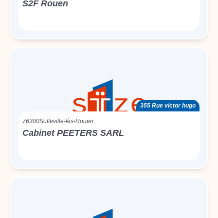
S2F Rouen
355 Rue victor hugo
76300
Sotteville-lès-Rouen
Cabinet PEETERS SARL