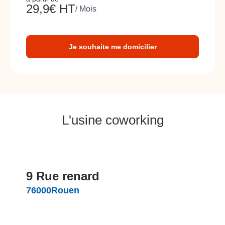
29,9
€ HT
/ Mois
Je souhaite me domicilier
L'usine coworking
9 Rue renard
76000
Rouen