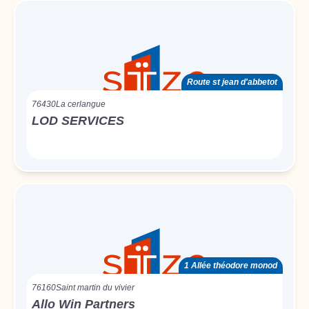
Route st jean d'abbetot
76430
La cerlangue
LOD SERVICES
1 Allée théodore monod
76160
Saint martin du vivier
Allo Win Partners