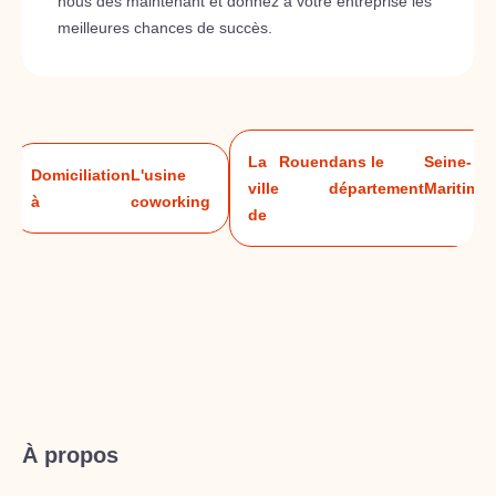
nous dès maintenant et donnez à votre entreprise les
meilleures chances de succès.
La
Rouen
dans le
Seine-
Domiciliation
L'usine
ville
département
Maritime
à
coworking
de
À propos