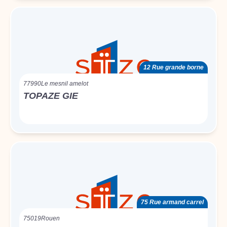
12 Rue grande borne
77990
Le mesnil amelot
TOPAZE GIE
75 Rue armand carrel
75019
Rouen