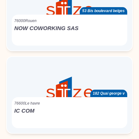
53 Bis boulevard belges
76000
Rouen
NOW COWORKING SAS
182 Quai george v
76600
Le havre
IC COM