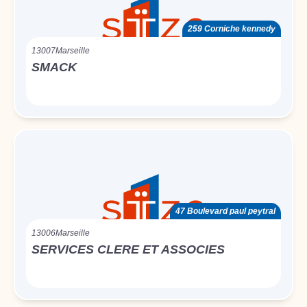
259 Corniche kennedy
13007
Marseille
SMACK
47 Boulevard paul peytral
13006
Marseille
SERVICES CLERE ET ASSOCIES