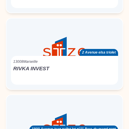
2 Avenue elsa triolet
13008
Marseille
RIVKA INVEST