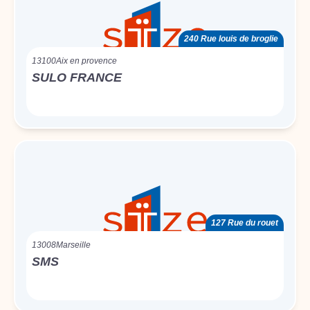
240 Rue louis de broglie
13100
Aix en provence
SULO FRANCE
127 Rue du rouet
13008
Marseille
SMS