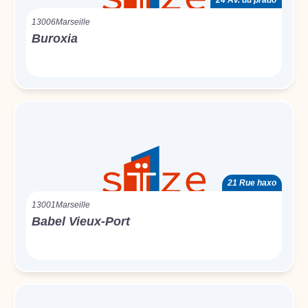
24 Av. du prado
13006
Marseille
Buroxia
21 Rue haxo
13001
Marseille
Babel Vieux-Port