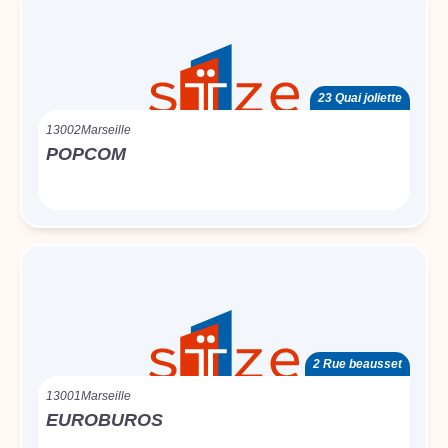
23 Quai joliette
13002
Marseille
POPCOM
2 Rue beausset
13001
Marseille
EUROBUROS