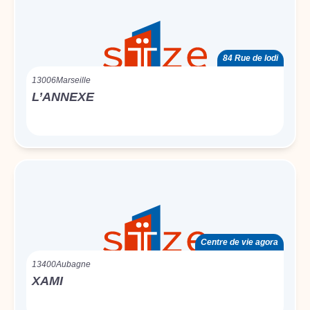
84 Rue de lodi
13006
Marseille
L’ANNEXE
Centre de vie agora
13400
Aubagne
XAMI