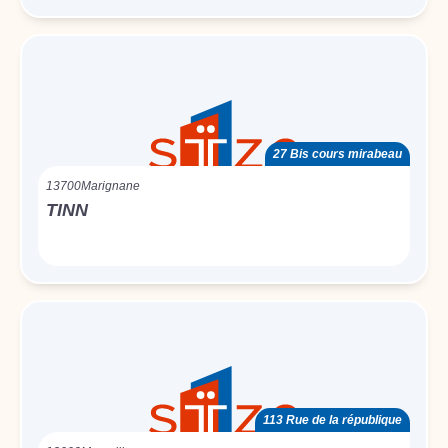
27 Bis cours mirabeau
13700
Marignane
TINN
113 Rue de la république