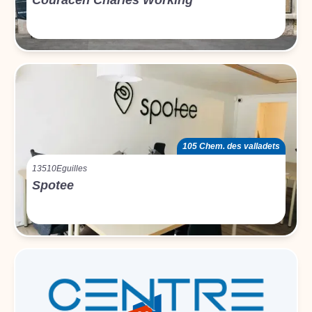
Couracen Charles Working
105 Chem. des valladets
13510
Eguilles
Spotee