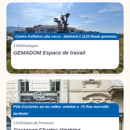
Centre d'affaires alta rocca - bâtiment a 1120 Route gemenos
13400
Aubagne
GEMADOM Espace de travail
Pôle d’activités aix les milles- antelios e -75 Rue marcellin
berthelot
13100
Salon de Provence