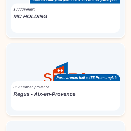
1900 Avenue jean pallet lot n°11 Parc du grand pont
13880
Velaux
MC HOLDING
Porte arenas hall c 455 Prom anglais
06200
Aix en provence
Regus - Aix-en-Provence