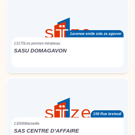
1avenue emile zola za agavon
13170
Les pennes mirabeau
SASU DOMAGAVON
198 Rue breteuil
13006
Marseille
SAS CENTRE D’AFFAIRE