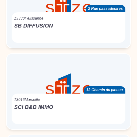
2 Rue passadouires
13330
Pelissanne
SB DIFFUSION
13 Chemin du passet
13016
Marseille
SCI B&B IMMO