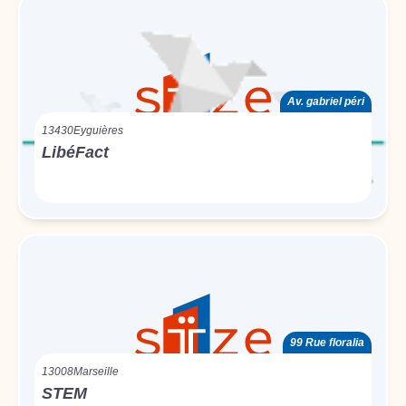
Av. gabriel péri
13430
Eyguières
LibéFact
99 Rue floralia
13008
Marseille
STEM