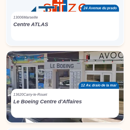
24 Avenue du prado
13006
Marseille
Centre ATLAS
12 Av. draio de la mar
13620
Carry-le-Rouet
Le Boeing Centre d'Affaires