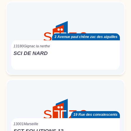
3 Avenue paul chêne zac des aiguilles
13180
Gignac la nerthe
SCI DE NARD
19 Rue des convalescents
13001
Marseille