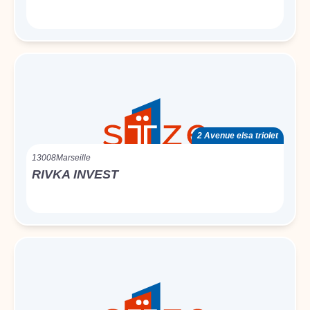
2 Avenue elsa triolet
13008
Marseille
RIVKA INVEST