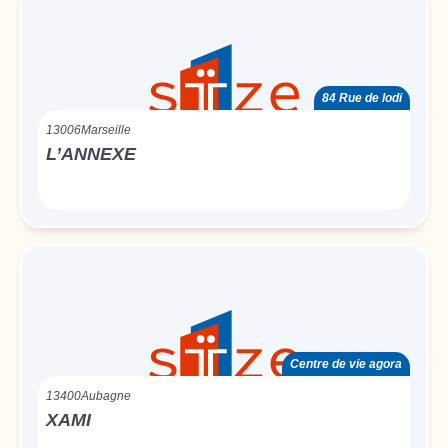
84 Rue de lodi
13006
Marseille
L’ANNEXE
Centre de vie agora
13400
Aubagne
XAMI