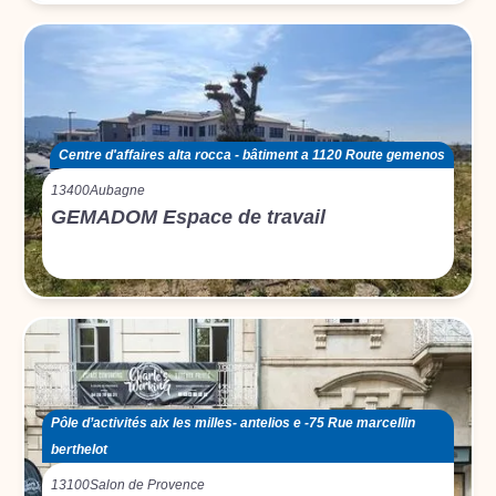
Centre d'affaires alta rocca - bâtiment a 1120 Route gemenos
13400
Aubagne
GEMADOM Espace de travail
Pôle d’activités aix les milles- antelios e -75 Rue marcellin
berthelot
13100
Salon de Provence