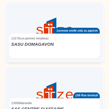
1avenue emile zola za agavon
13170
Les pennes mirabeau
SASU DOMAGAVON
198 Rue breteuil
13006
Marseille