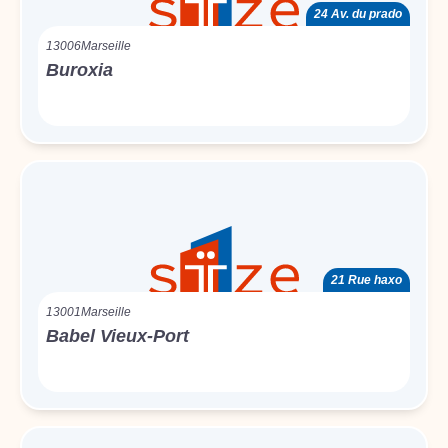
24 Av. du prado
13006
Marseille
Buroxia
21 Rue haxo
13001
Marseille
Babel Vieux-Port