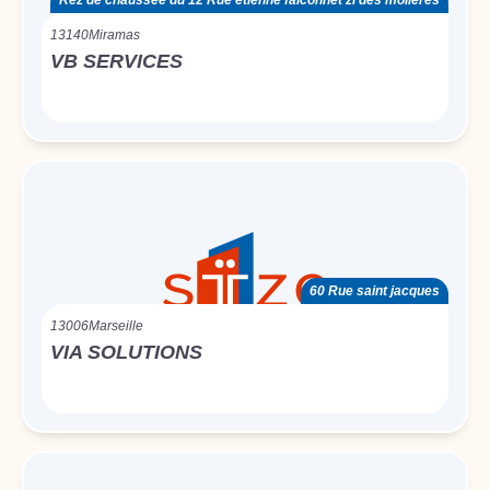
Rez de chaussée du 12 Rue etienne falconnet zi des molières
13140
Miramas
VB SERVICES
60 Rue saint jacques
13006
Marseille
VIA SOLUTIONS