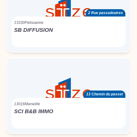
2 Rue passadouires
13330
Pelissanne
SB DIFFUSION
13 Chemin du passet
13016
Marseille
SCI B&B IMMO