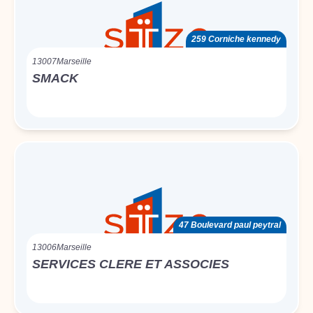
259 Corniche kennedy
13007
Marseille
SMACK
47 Boulevard paul peytral
13006
Marseille
SERVICES CLERE ET ASSOCIES