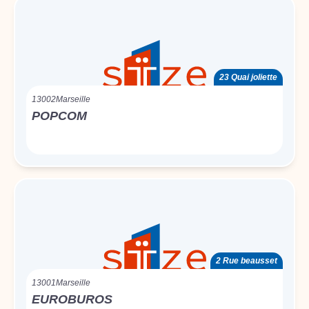
23 Quai joliette
13002
Marseille
POPCOM
2 Rue beausset
13001
Marseille
EUROBUROS