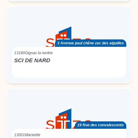
3 Avenue paul chêne zac des aiguilles
13180
Gignac la nerthe
SCI DE NARD
19 Rue des convalescents
13001
Marseille