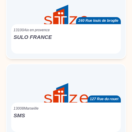
240 Rue louis de broglie
13100
Aix en provence
SULO FRANCE
127 Rue du rouet
13008
Marseille
SMS