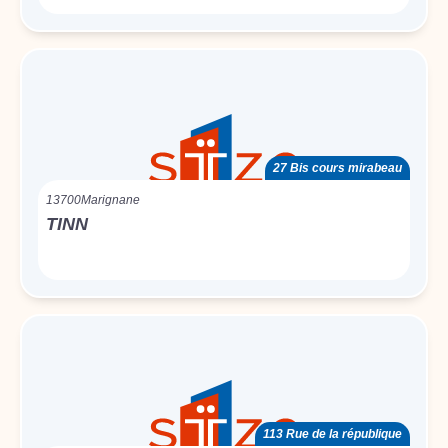
27 Bis cours mirabeau
13700
Marignane
TINN
113 Rue de la république