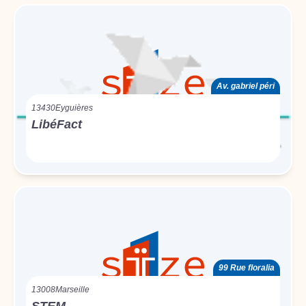
Av. gabriel péri
13430
Eyguières
LibéFact
99 Rue floralia
13008
Marseille