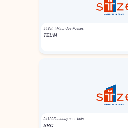
94
Saint-Maur-des-Fossés
TEL’M
94120
Fontenay sous bois
SRC