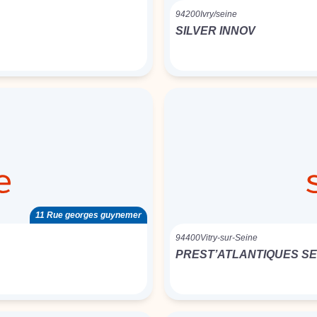
94200
Ivry/seine
SILVER INNOV
11 Rue georges guynemer
94400
Vitry-sur-Seine
PREST’ATLANTIQUES S