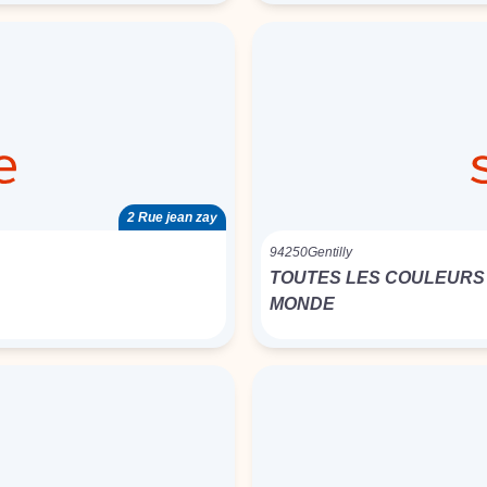
2 Rue jean zay
94250
Gentilly
TOUTES LES COULEURS
MONDE