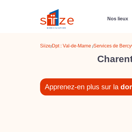
Nos lieux
Siize
Dpt :
Val-de-Marne
Services de Bercy
/
/
Charent
Apprenez-en plus sur la
dom