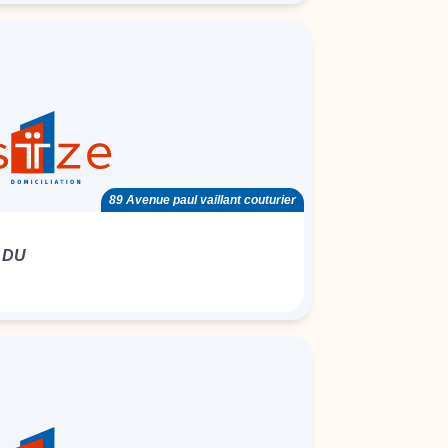
89 Avenue paul vaillant couturier
 DU