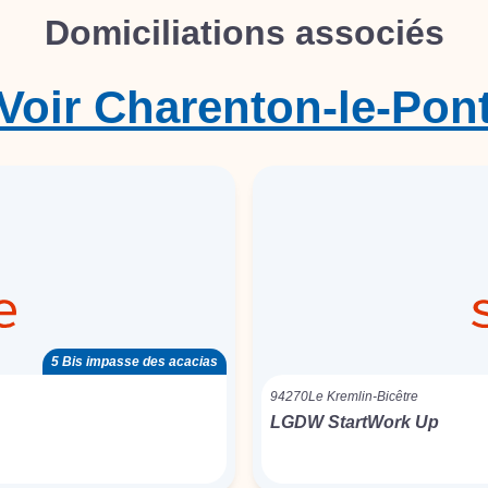
Domiciliations associés
Voir
Charenton-le-Pon
5 Bis impasse des acacias
94270
Le Kremlin-Bicêtre
LGDW StartWork Up