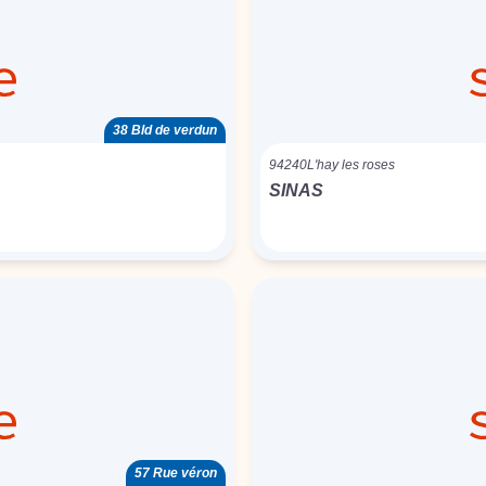
38 Bld de verdun
94240
L'hay les roses
SINAS
57 Rue véron