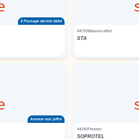
9 Passage dartois bidot
94700
Maisons-alfort
STA
Avenue mar joffre
94260
Fresnes
SOPROTEL