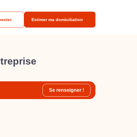
necter
Estimer ma domiciliation
treprise
Se renseigner !