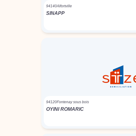
94140
Alfortville
SINAPP
94120
Fontenay sous bois
OYINI ROMARIC