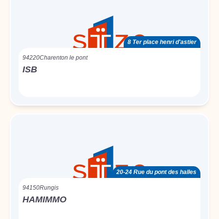
8 Ter place henri d'astier
94220
Charenton le pont
ISB
20-24 Rue du pont des halles
94150
Rungis
HAMIMMO