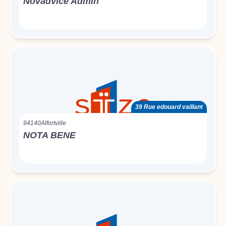
Novadvice Admin
39 Rue edouard vaillant
94140
Alfortville
NOTA BENE