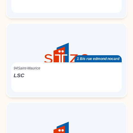
1 Bis rue edmond nocard
94
Saint-Maurice
LSC