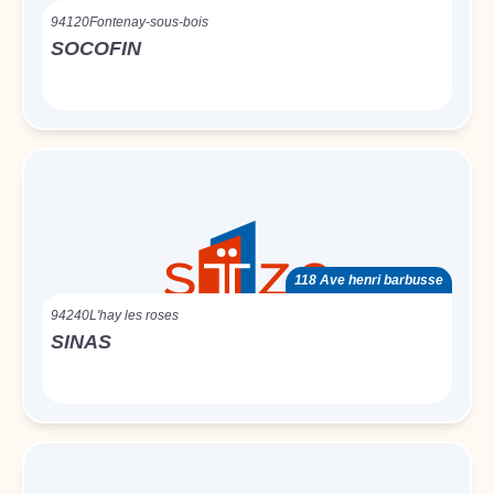
94120
Fontenay-sous-bois
SOCOFIN
118 Ave henri barbusse
94240
L'hay les roses
SINAS