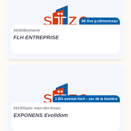
86 Ave g.clémenceau
94360
Bry/marne
FLH ENTREPRISE
1 Bis avenue foch – zac de la louvière
94100
Saint- maur-des-fosses
EXPONENS Evolidom