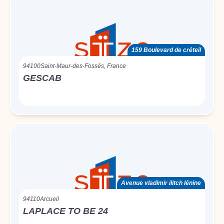
159 Boulevard de créteil
94100
Saint-Maur-des-Fossés, France
GESCAB
Avenue vladimir ilitch lénine
94110
Arcueil
LAPLACE TO BE 24