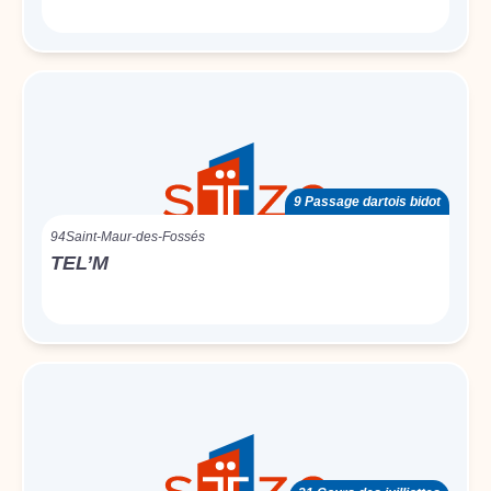
9 Passage dartois bidot
94
Saint-Maur-des-Fossés
TEL’M