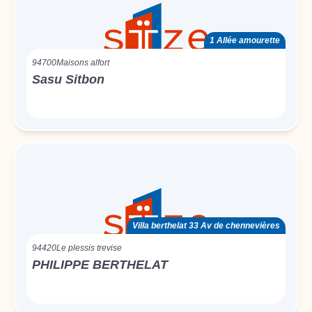
1 Allée amourette
94700
Maisons alfort
Sasu Sitbon
Villa berthelat 33 Av de chennevières
94420
Le plessis trevise
PHILIPPE BERTHELAT