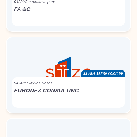
94220
Charenton le pont
FA &C
11 Rue sainte colombe
94240
L'Haÿ-les-Roses
EURONEX CONSULTING