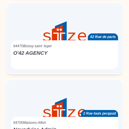
42 Rue de paris
94470
Boissy saint leger
O'42 AGENCY
2 Rue louis pergaud
94700
Maisons-Alfort