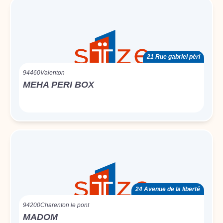
21 Rue gabriel péri
94460
Valenton
MEHA PERI BOX
24 Avenue de la liberté
94200
Charenton le pont
MADOM