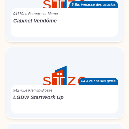
5 Bis impasse des acacias
94170
Le Perreux-sur-Marne
Cabinet Vendôme
64 Ave charles gides
94270
Le Kremlin-Bicêtre
LGDW StartWork Up