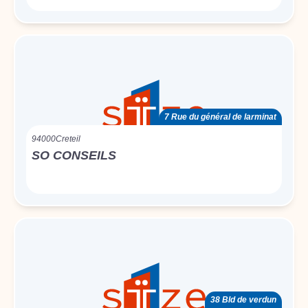
7 Rue du général de larminat
94000
Creteil
SO CONSEILS
38 Bld de verdun