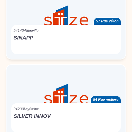
57 Rue véron
94140
Alfortville
SINAPP
54 Rue molière
94200
Ivry/seine
SILVER INNOV