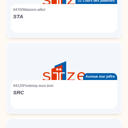
31 Cours des juilliottes
94700
Maisons-alfort
STA
Avenue mar joffre
94120
Fontenay sous bois
SRC