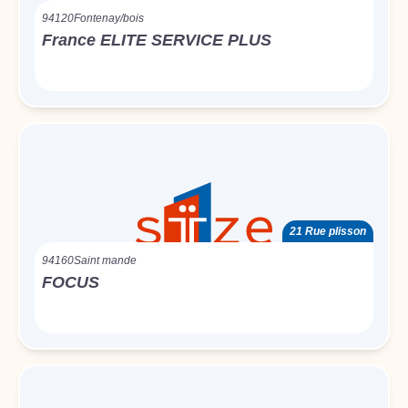
94120
Fontenay/bois
France ELITE SERVICE PLUS
21 Rue plisson
94160
Saint mande
FOCUS