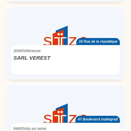
30 Rue de la république
30400
Villeneuve
SARL VEREST
47 Boulevard stalingrad
94400
Vitry sur seine