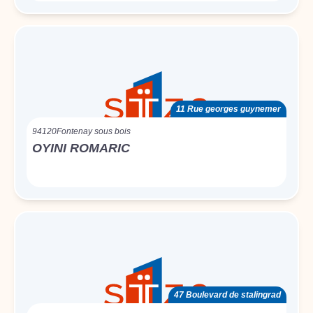
11 Rue georges guynemer
94120
Fontenay sous bois
OYINI ROMARIC
47 Boulevard de stalingrad