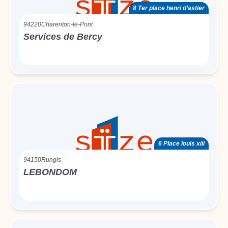
8 Ter place henri d’astier
94220
Charenton-le-Pont
Services de Bercy
6 Place louis xiii
94150
Rungis
LEBONDOM