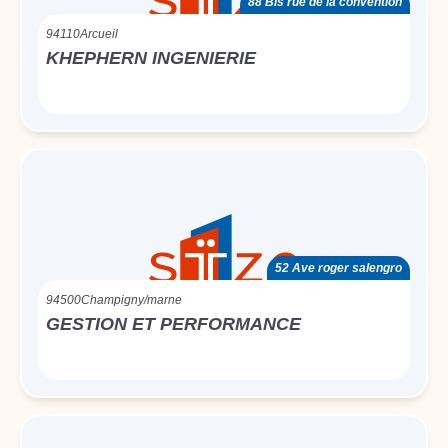
88 Bis rue de la convention
94110
Arcueil
KHEPHERN INGENIERIE
52 Ave roger salengro
94500
Champigny/marne
GESTION ET PERFORMANCE