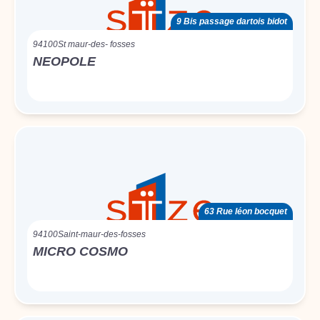
9 Bis passage dartois bidot
94100
St maur-des- fosses
NEOPOLE
63 Rue léon bocquet
94100
Saint-maur-des-fosses
MICRO COSMO