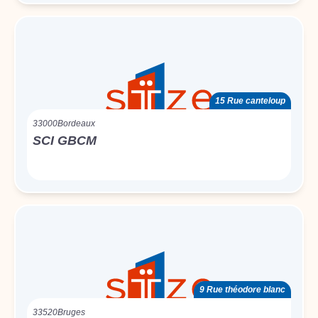
15 Rue canteloup
33000
Bordeaux
SCI GBCM
9 Rue théodore blanc
33520
Bruges