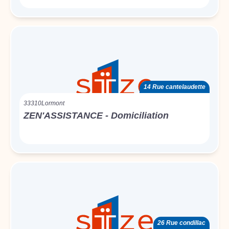
14 Rue cantelaudette
33310
Lormont
ZEN'ASSISTANCE - Domiciliation
26 Rue condillac