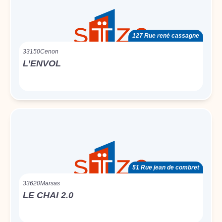
127 Rue rené cassagne
33150
Cenon
L’ENVOL
51 Rue jean de combret
33620
Marsas
LE CHAI 2.0