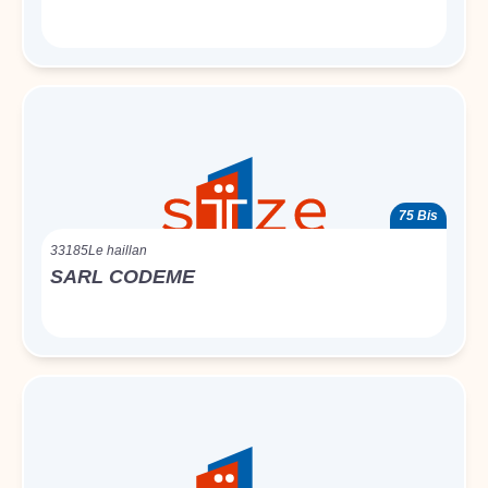
75 Bis
33185
Le haillan
SARL CODEME