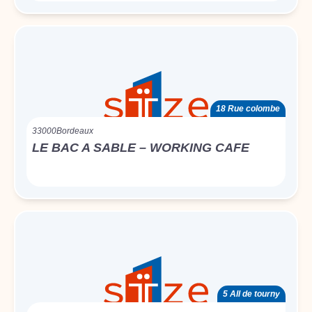
18 Rue colombe
33000
Bordeaux
LE BAC A SABLE – WORKING CAFE
5 All de tourny