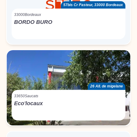
57bis Cr Pasteur, 33000 Bordeaux
33000
Bordeaux
BORDO BURO
26 All. de migelane
33650
Saucats
Eco'locaux