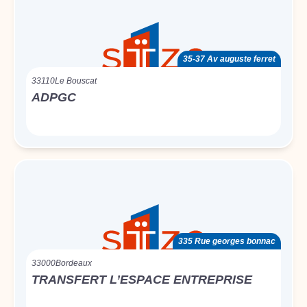
35-37 Av auguste ferret
33110
Le Bouscat
ADPGC
335 Rue georges bonnac
33000
Bordeaux
TRANSFERT L’ESPACE ENTREPRISE