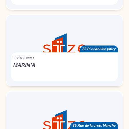
23 Pl chanoine patry
33610
Cestas
MARIN’A
89 Rue de la croix blanche