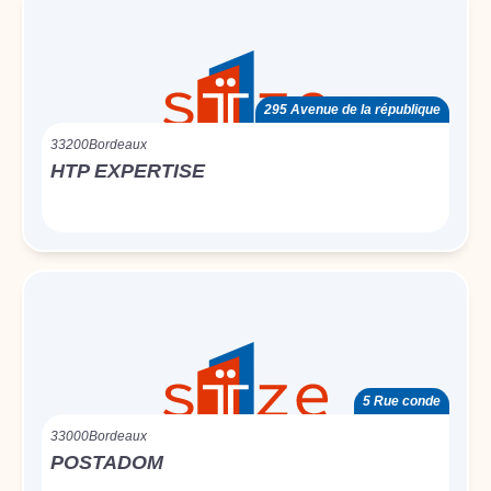
295 Avenue de la république
33200
Bordeaux
HTP EXPERTISE
5 Rue conde
33000
Bordeaux
POSTADOM