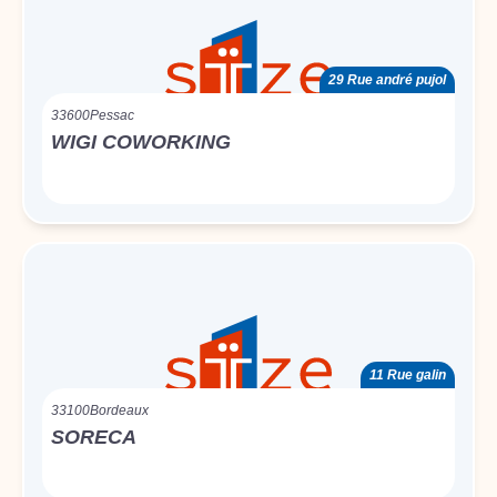
29 Rue andré pujol
33600
Pessac
WIGI COWORKING
11 Rue galin
33100
Bordeaux
SORECA