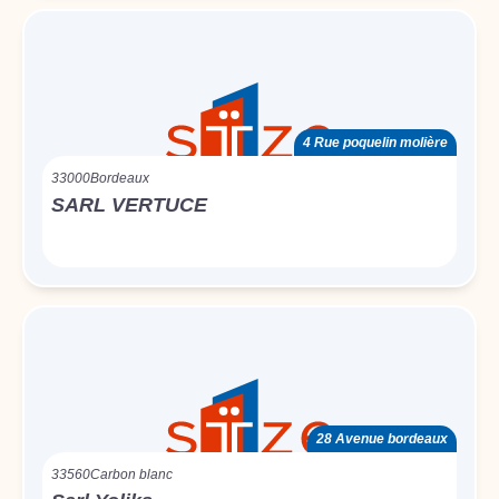
4 Rue poquelin molière
33000
Bordeaux
SARL VERTUCE
28 Avenue bordeaux
33560
Carbon blanc