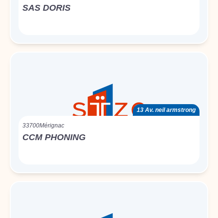
SAS DORIS
13 Av. neil armstrong
33700
Mérignac
CCM PHONING