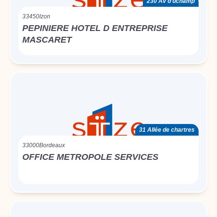
230 Av d’uchamp
33450
Izon
PEPINIERE HOTEL D ENTREPRISE
MASCARET
31 Allée de chartres
33000
Bordeaux
OFFICE METROPOLE SERVICES