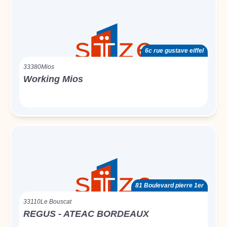
6c rue gustave eiffel
33380
Mios
Working Mios
81 Boulevard pierre 1er
33110
Le Bouscat
REGUS - ATEAC BORDEAUX