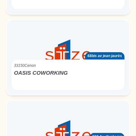
68bis av jean jaurès
33150
Cenon
OASIS COWORKING