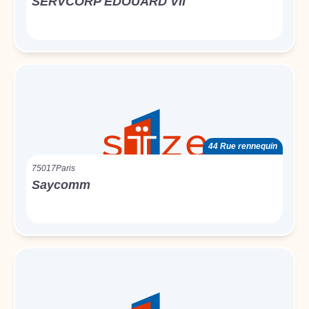
SERVCORP EDOUARD VII
44 Rue rennequin
75017
Paris
Saycomm