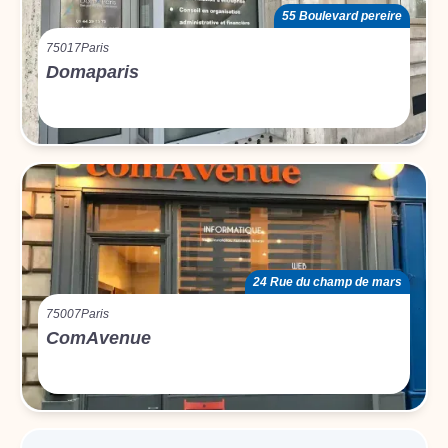
55 Boulevard pereire
75017
Paris
Domaparis
24 Rue du champ de mars
75007
Paris
ComAvenue