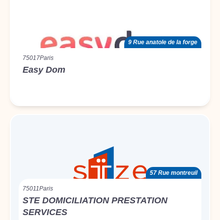
9 Rue anatole de la forge
75017
Paris
Easy Dom
57 Rue montreuil
75011
Paris
STE DOMICILIATION PRESTATION
SERVICES