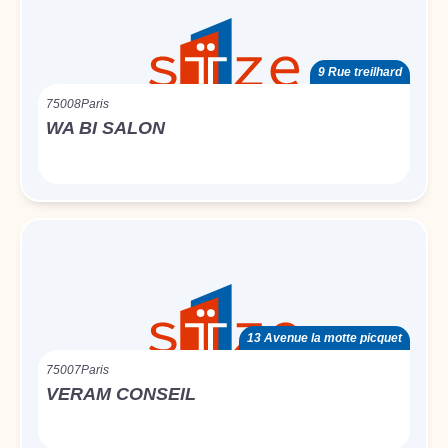
9 Rue treilhard
75008
Paris
WA BI SALON
13 Avenue la motte picquet
75007
Paris
VERAM CONSEIL