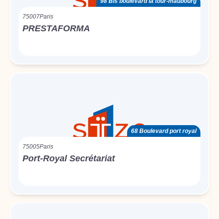
98 Bis boulevard la tour-maubourg
75007
Paris
PRESTAFORMA
68 Boulevard port royal
75005
Paris
Port-Royal Secrétariat