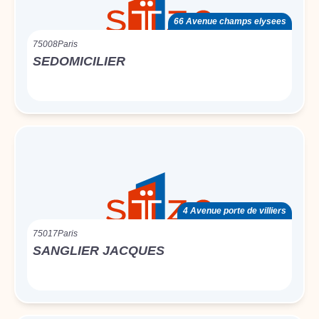
66 Avenue champs elysees
75008
Paris
SEDOMICILIER
4 Avenue porte de villiers
75017
Paris
SANGLIER JACQUES