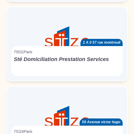
1 A 0 57 rue montreuil
75011
Paris
Sté Domiciliation Prestation Services
59 Avenue victor hugo
75116
Paris