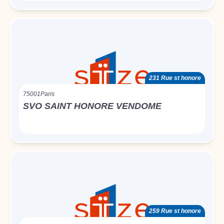
231 Rue st honore
75001
Paris
SVO SAINT HONORE VENDOME
259 Rue st honore