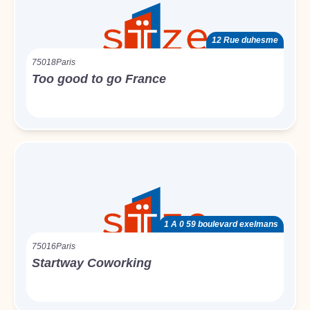
12 Rue duhesme
75018
Paris
Too good to go France
1 A 0 59 boulevard exelmans
75016
Paris
Startway Coworking