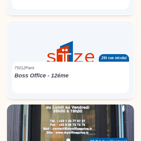
26t rue nicolaï
75012
Paris
Boss Office - 12éme