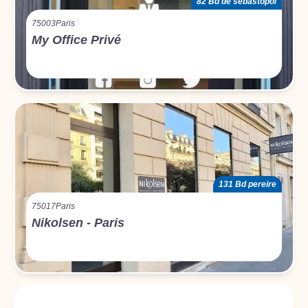
82 Bd de sébastopol
75003
Paris
My Office Privé
131 Bd pereire
75017
Paris
Nikolsen - Paris