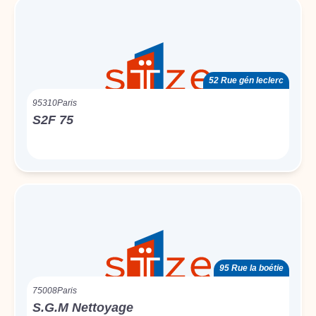
52 Rue gén leclerc
95310
Paris
S2F 75
95 Rue la boétie
75008
Paris
S.G.M Nettoyage