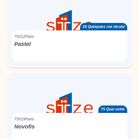
26 Quinquies rue nicolaï
75012
Paris
Pastel
75 Quai seine
75019
Paris
Novofis