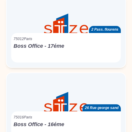
2 Pass. flourens
75012
Paris
Boss Office - 17éme
26 Rue george sand
75016
Paris
Boss Office - 16éme