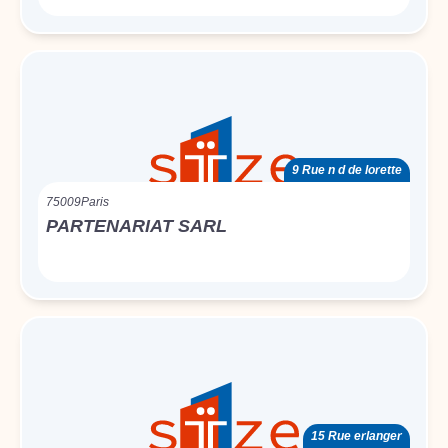
9 Rue n d de lorette
75009
Paris
PARTENARIAT SARL
15 Rue erlanger