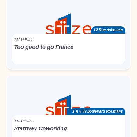
12 Rue duhesme
75018
Paris
Too good to go France
1 A 0 59 boulevard exelmans
75016
Paris
Startway Coworking