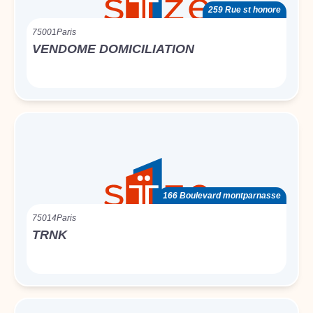
259 Rue st honore
75001
Paris
VENDOME DOMICILIATION
166 Boulevard montparnasse
75014
Paris
TRNK