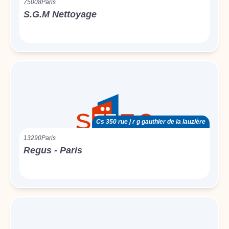
75008
Paris
S.G.M Nettoyage
Cs 350 rue j r g gauthier de la lauzière
13290
Paris
Regus - Paris