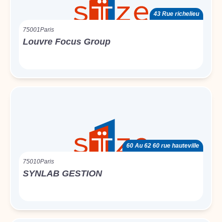
43 Rue richelieu
75001
Paris
Louvre Focus Group
60 Au 62 60 rue hauteville
75010
Paris
SYNLAB GESTION