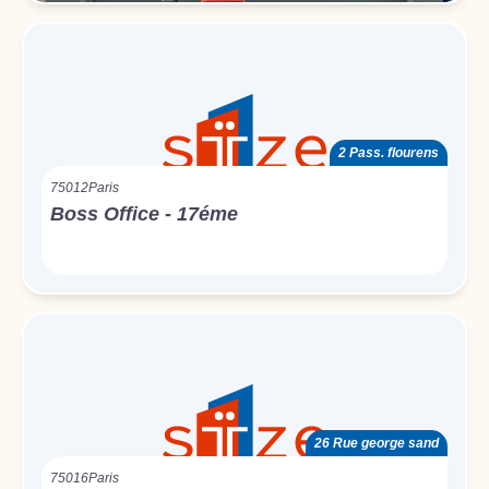
2 Pass. flourens
75012
Paris
Boss Office - 17éme
26 Rue george sand
75016
Paris