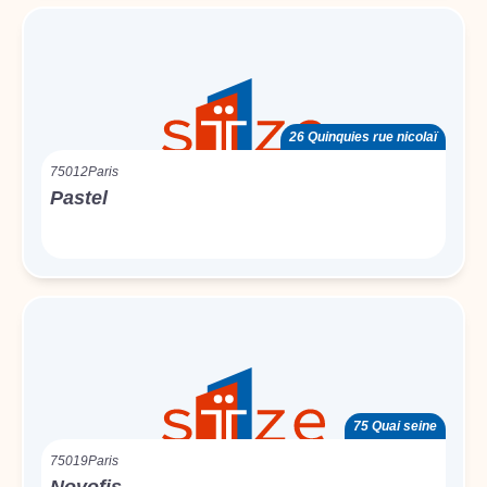
26 Quinquies rue nicolaï
75012
Paris
Pastel
75 Quai seine
75019
Paris