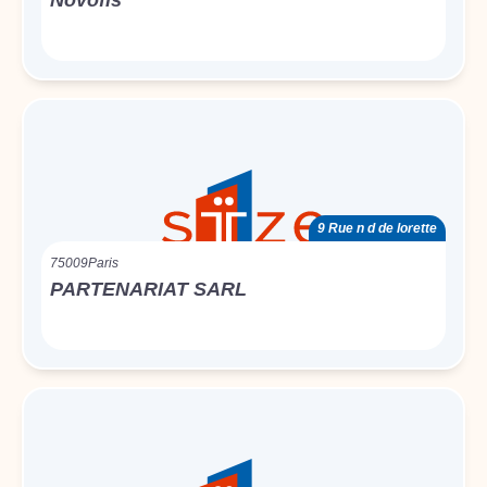
Novofis
9 Rue n d de lorette
75009
Paris
PARTENARIAT SARL