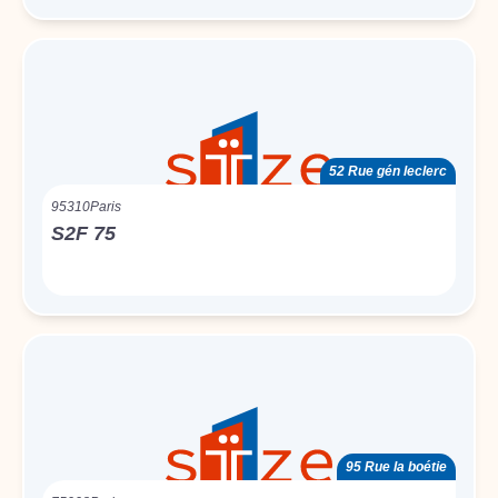
52 Rue gén leclerc
95310
Paris
S2F 75
95 Rue la boétie