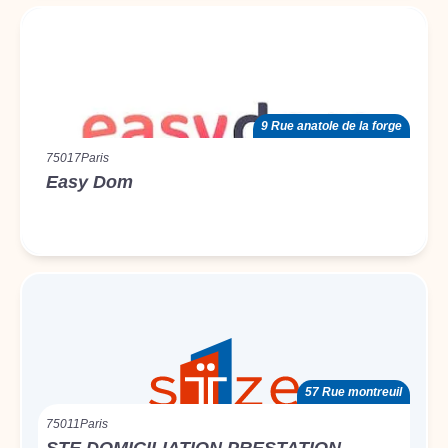
9 Rue anatole de la forge
75017
Paris
Easy Dom
57 Rue montreuil
75011
Paris