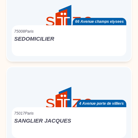
66 Avenue champs elysees
75008
Paris
SEDOMICILIER
4 Avenue porte de villiers
75017
Paris
SANGLIER JACQUES