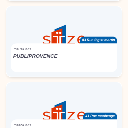
83 Rue fbg st martin
75010
Paris
PUBLIPROVENCE
41 Rue maubeuge
75009
Paris