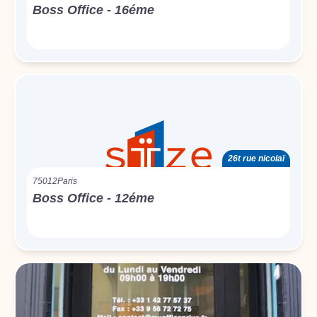
Boss Office - 16éme
26t rue nicolaï
75012
Paris
Boss Office - 12éme