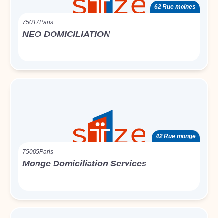
62 Rue moines
75017
Paris
NEO DOMICILIATION
42 Rue monge
75005
Paris
Monge Domiciliation Services