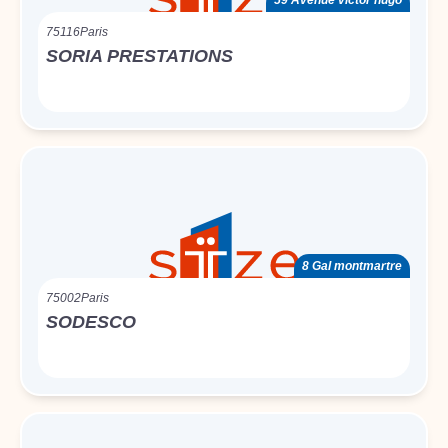
59 Avenue victor hugo
75116
Paris
SORIA PRESTATIONS
8 Gal montmartre
75002
Paris
SODESCO