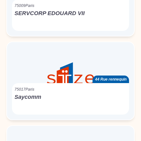
75009
Paris
SERVCORP EDOUARD VII
44 Rue rennequin
75017
Paris
Saycomm