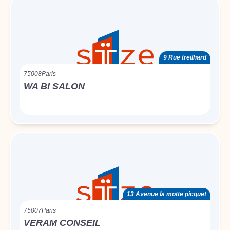
9 Rue treilhard
75008
Paris
WA BI SALON
13 Avenue la motte picquet
75007
Paris
VERAM CONSEIL