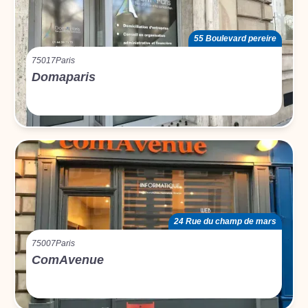
55 Boulevard pereire
75017
Paris
Domaparis
24 Rue du champ de mars
75007
Paris
ComAvenue