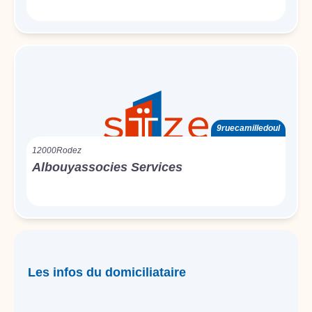
9ruecamilledoul
12000
Rodez
Albouyassocies Services
Les infos du domiciliataire