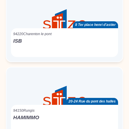
8 Ter place henri d'astier
94220
Charenton le pont
ISB
20-24 Rue du pont des halles
94150
Rungis
HAMIMMO