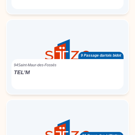
9 Passage dartois bidot
94
Saint-Maur-des-Fossés
TEL’M