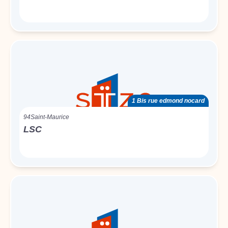
1 Bis rue edmond nocard
94
Saint-Maurice
LSC