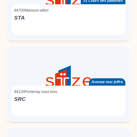
31 Cours des juilliottes
94700
Maisons-alfort
STA
Avenue mar joffre
94120
Fontenay sous bois
SRC