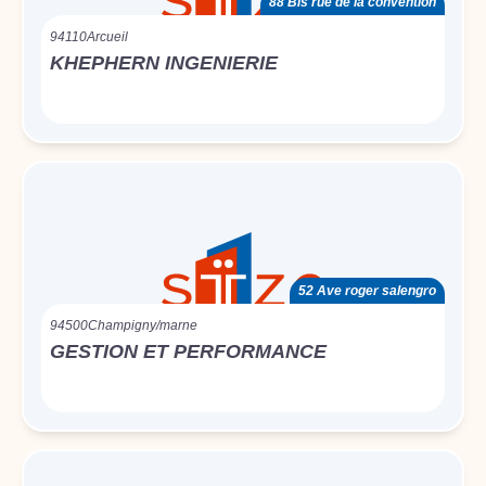
88 Bis rue de la convention
94110
Arcueil
KHEPHERN INGENIERIE
52 Ave roger salengro
94500
Champigny/marne
GESTION ET PERFORMANCE