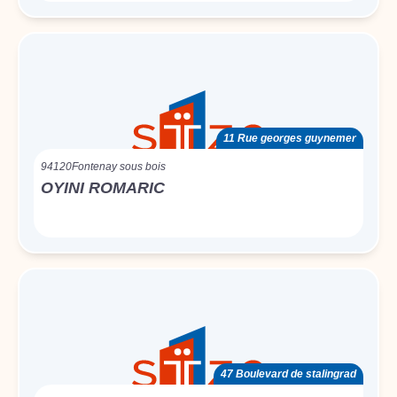
11 Rue georges guynemer
94120
Fontenay sous bois
OYINI ROMARIC
47 Boulevard de stalingrad