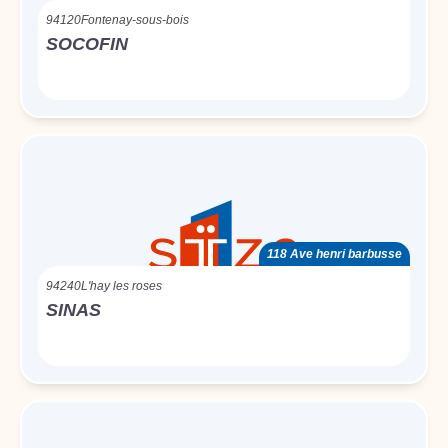
94120
Fontenay-sous-bois
SOCOFIN
118 Ave henri barbusse
94240
L'hay les roses
SINAS