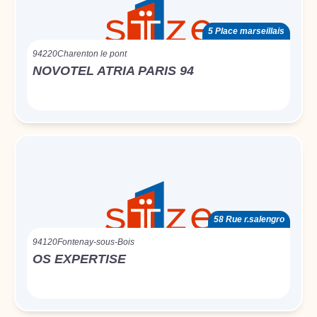
5 Place marseillais
94220
Charenton le pont
NOVOTEL ATRIA PARIS 94
58 Rue r.salengro
94120
Fontenay-sous-Bois
OS EXPERTISE