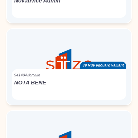
Novadvice Admin
39 Rue edouard vaillant
94140
Alfortville
NOTA BENE