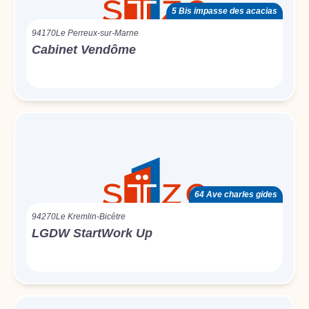
5 Bis impasse des acacias
94170
Le Perreux-sur-Marne
Cabinet Vendôme
64 Ave charles gides
94270
Le Kremlin-Bicêtre
LGDW StartWork Up