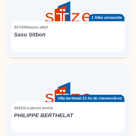
1 Allée amourette
94700
Maisons alfort
Sasu Sitbon
Villa berthelat 33 Av de chennevières
94420
Le plessis trevise
PHILIPPE BERTHELAT