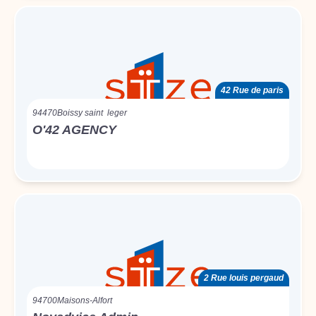
42 Rue de paris
94470
Boissy saint leger
O'42 AGENCY
2 Rue louis pergaud
94700
Maisons-Alfort