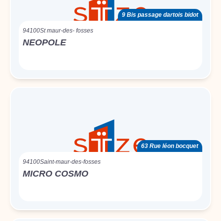
9 Bis passage dartois bidot
94100
St maur-des- fosses
NEOPOLE
63 Rue léon bocquet
94100
Saint-maur-des-fosses
MICRO COSMO