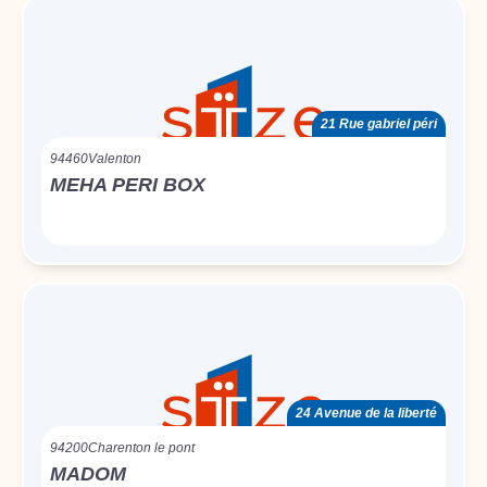
21 Rue gabriel péri
94460
Valenton
MEHA PERI BOX
24 Avenue de la liberté
94200
Charenton le pont
MADOM