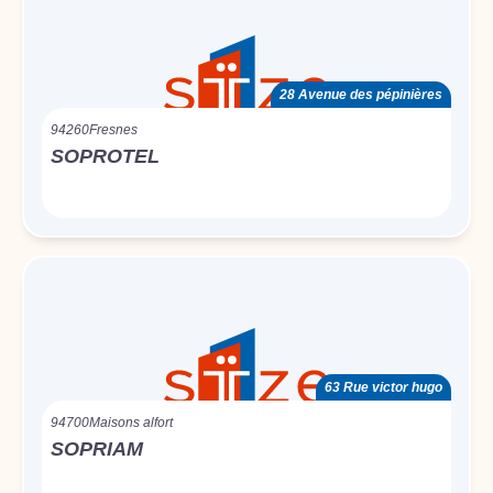
28 Avenue des pépinières
94260
Fresnes
SOPROTEL
63 Rue victor hugo
94700
Maisons alfort
SOPRIAM