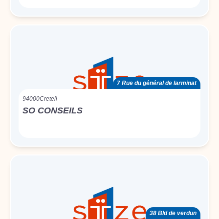
7 Rue du général de larminat
94000
Creteil
SO CONSEILS
38 Bld de verdun