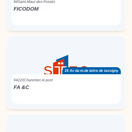
94
Saint-Maur-des-Fossés
FICODOM
35 Av du m.de lattre de tassigny
94220
Charenton le pont
FA &C