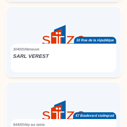
30 Rue de la république
30400
Villeneuve
SARL VEREST
47 Boulevard stalingrad
94400
Vitry sur seine