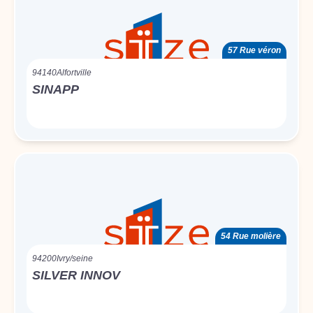
57 Rue véron
94140
Alfortville
SINAPP
54 Rue molière
94200
Ivry/seine
SILVER INNOV