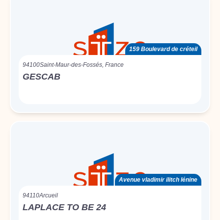
159 Boulevard de créteil
94100
Saint-Maur-des-Fossés, France
GESCAB
Avenue vladimir ilitch lénine
94110
Arcueil
LAPLACE TO BE 24