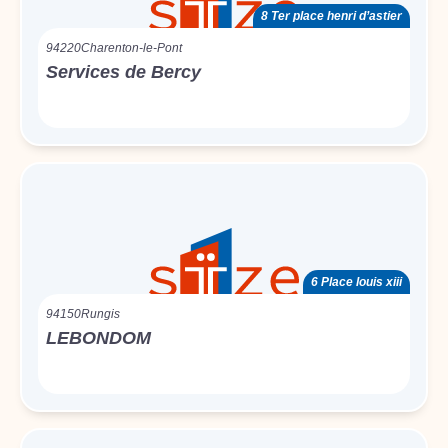
8 Ter place henri d’astier
94220
Charenton-le-Pont
Services de Bercy
6 Place louis xiii
94150
Rungis
LEBONDOM