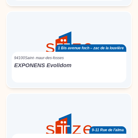
1 Bis avenue foch – zac de la louvière
94100
Saint- maur-des-fosses
EXPONENS Evolidom
9-11 Rue de l’alma