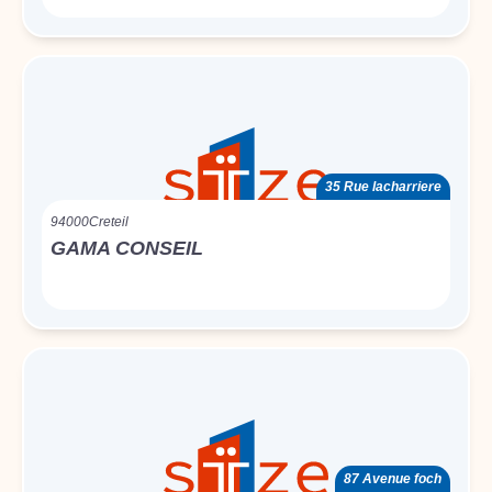
35 Rue lacharriere
94000
Creteil
GAMA CONSEIL
87 Avenue foch