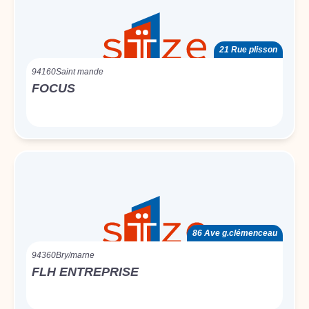
21 Rue plisson
94160
Saint mande
FOCUS
86 Ave g.clémenceau
94360
Bry/marne
FLH ENTREPRISE