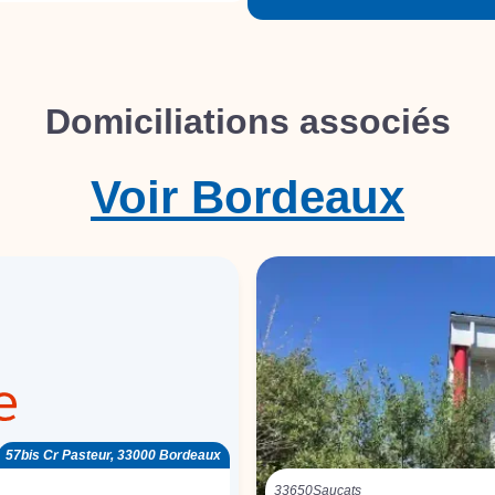
Domiciliations associés
Voir
Bordeaux
57bis Cr Pasteur, 33000 Bordeaux
33650
Saucats