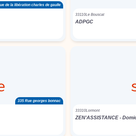
e de la libération charles de gaulle
33110
Le Bouscat
ADPGC
335 Rue georges bonnac
33310
Lormont
ZEN'ASSISTANCE - Domici