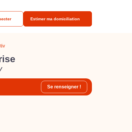
necter
Estimer ma domiciliation
tiv
rise
v
Se renseigner !