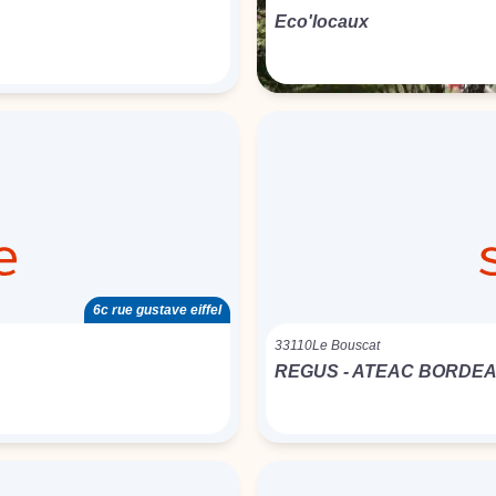
Eco'locaux
6c rue gustave eiffel
33110
Le Bouscat
REGUS - ATEAC BORDE