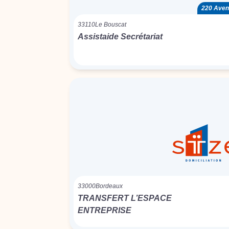
220 Avenu
33110
Le Bouscat
Assistaide Secrétariat
33000
Bordeaux
TRANSFERT L’ESPACE
ENTREPRISE