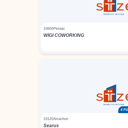
33600
Pessac
WIGI COWORKING
4 Pô
33120
Arcachon
Searus