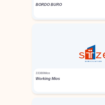
BORDO BURO
33380
Mios
Working Mios