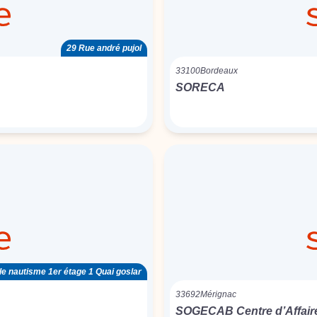
29 Rue andré pujol
33100
Bordeaux
SORECA
le nautisme 1er étage 1 Quai goslar
33692
Mérignac
SOGECAB Centre d’Affair