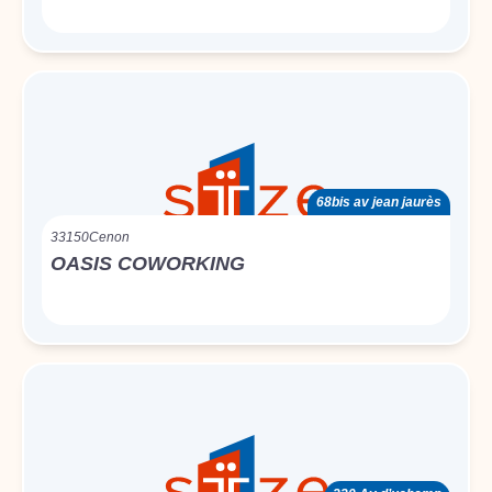
68bis av jean jaurès
33150
Cenon
OASIS COWORKING