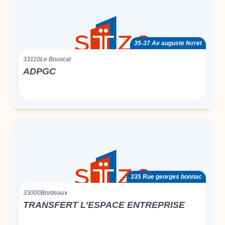
35-37 Av auguste ferret
33110
Le Bouscat
ADPGC
335 Rue georges bonnac
33000
Bordeaux
TRANSFERT L’ESPACE ENTREPRISE