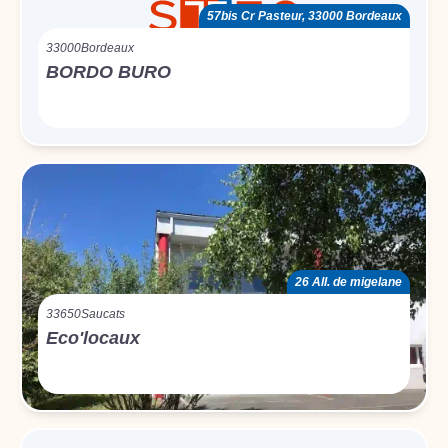
57bis Cr Pasteur, 33000 Bordeaux
33000
Bordeaux
BORDO BURO
26 All. de migelane
33650
Saucats
Eco'locaux