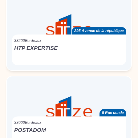
295 Avenue de la république
33200
Bordeaux
HTP EXPERTISE
5 Rue conde
33000
Bordeaux
POSTADOM