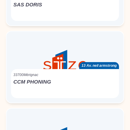
SAS DORIS
13 Av. neil armstrong
33700
Mérignac
CCM PHONING