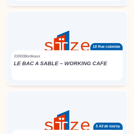
18 Rue colombe
33000
Bordeaux
LE BAC A SABLE – WORKING CAFE
5 All de tourny