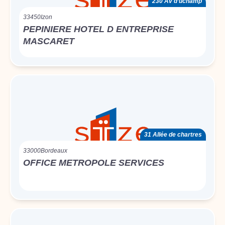
230 Av d’uchamp
33450
Izon
PEPINIERE HOTEL D ENTREPRISE
MASCARET
31 Allée de chartres
33000
Bordeaux
OFFICE METROPOLE SERVICES