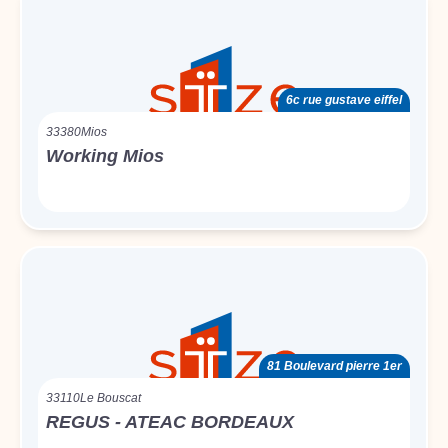
6c rue gustave eiffel
33380
Mios
Working Mios
81 Boulevard pierre 1er
33110
Le Bouscat
REGUS - ATEAC BORDEAUX