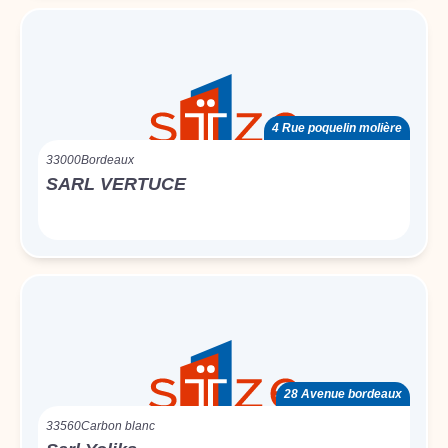
4 Rue poquelin molière
33000
Bordeaux
SARL VERTUCE
28 Avenue bordeaux
33560
Carbon blanc