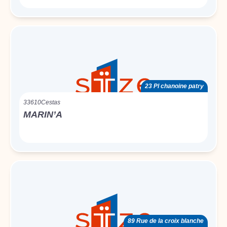
23 Pl chanoine patry
33610
Cestas
MARIN’A
89 Rue de la croix blanche