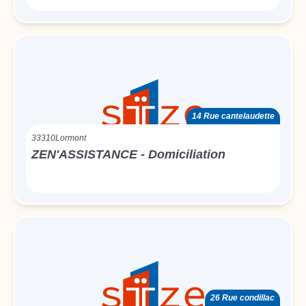
14 Rue cantelaudette
33310
Lormont
ZEN'ASSISTANCE - Domiciliation
26 Rue condillac