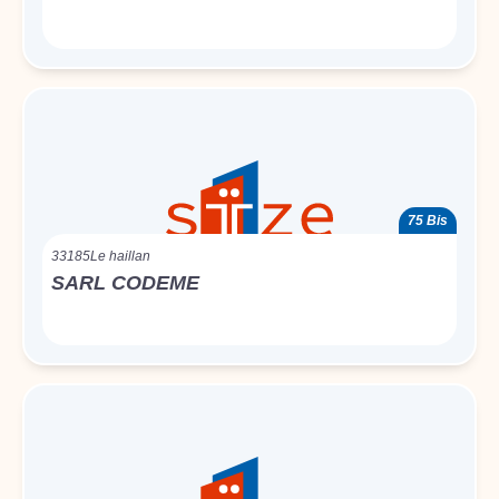
75 Bis
33185
Le haillan
SARL CODEME