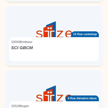
15 Rue canteloup
33000
Bordeaux
SCI GBCM
9 Rue théodore blanc
33520
Bruges