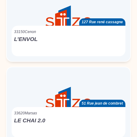
127 Rue rené cassagne
33150
Cenon
L’ENVOL
51 Rue jean de combret
33620
Marsas
LE CHAI 2.0