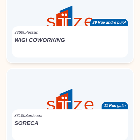
29 Rue andré pujol
33600
Pessac
WIGI COWORKING
11 Rue galin
33100
Bordeaux
SORECA