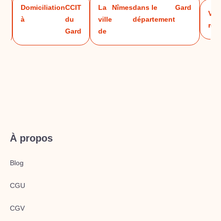
T
Domiciliation
CCIT
La
Nîmes
dans le
Gard
Voir
à
du
ville
département
rég
d
Gard
de
À propos
Blog
CGU
CGV