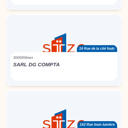
16 Rue de la cité foulc
30000
Nîmes
SARL DG COMPTA
162 Rue louis lumière