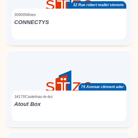
32 Rue robert mallet stevens
30900
Nîmes
CONNECTYS
79 Avenue clément ader
34170
Castelnau-le-lez
Atout Box