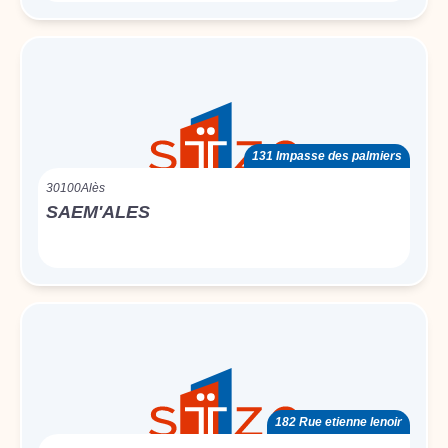
131 Impasse des palmiers
30100
Alès
SAEM'ALES
182 Rue etienne lenoir