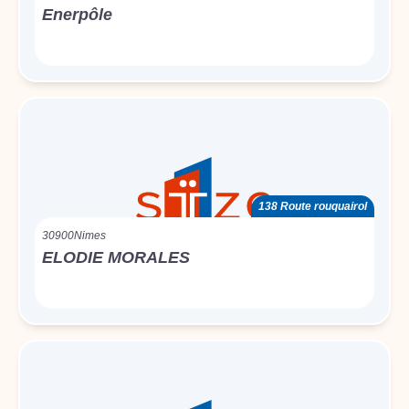
Enerpôle
138 Route rouquairol
30900
Nimes
ELODIE MORALES