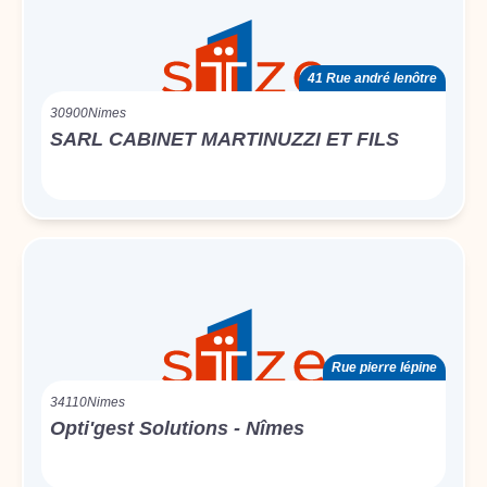
41 Rue andré lenôtre
30900
Nimes
SARL CABINET MARTINUZZI ET FILS
Rue pierre lépine
34110
Nimes
Opti'gest Solutions - Nîmes