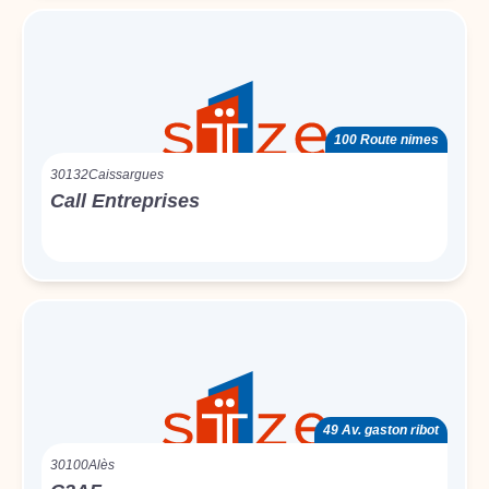
100 Route nimes
30132
Caissargues
Call Entreprises
49 Av. gaston ribot
30100
Alès