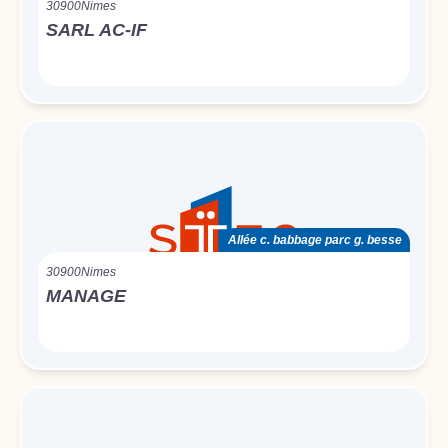
30900
Nimes
SARL AC-IF
Allée c. babbage parc g. besse
30900
Nimes
MANAGE