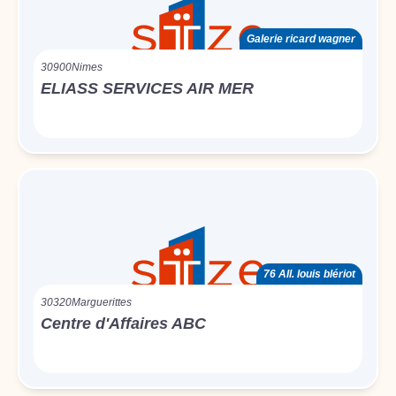
Galerie ricard wagner
30900
Nimes
ELIASS SERVICES AIR MER
76 All. louis blériot
30320
Marguerittes
Centre d'Affaires ABC