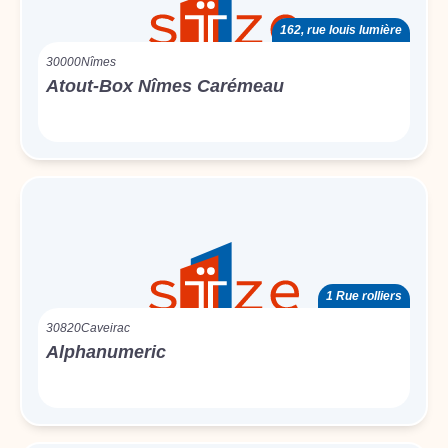
162, rue louis lumière
30000
Nîmes
Atout-Box Nîmes Carémeau
1 Rue rolliers
30820
Caveirac
Alphanumeric