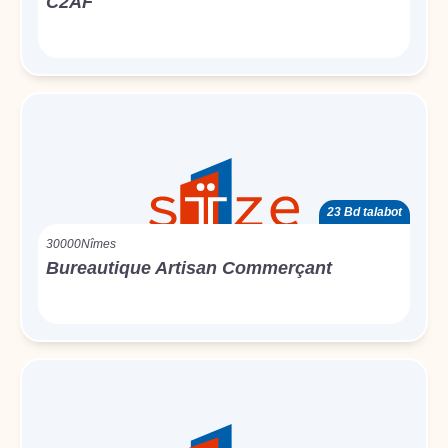
C2AF
23 Bd talabot
30000
Nîmes
Bureautique Artisan Commerçant