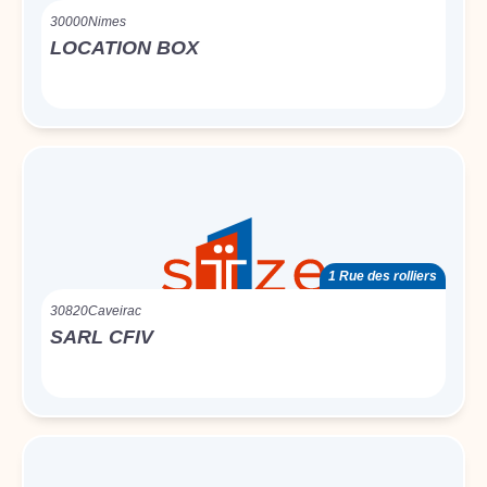
30000
Nimes
LOCATION BOX
1 Rue des rolliers
30820
Caveirac
SARL CFIV