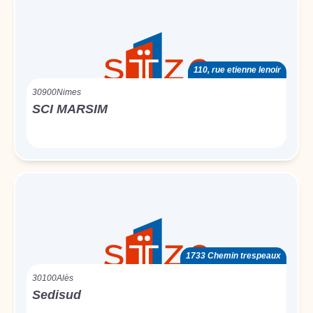
110, rue etienne lenoir
30900
Nimes
SCI MARSIM
1733 Chemin trespeaux
30100
Alès
Sedisud