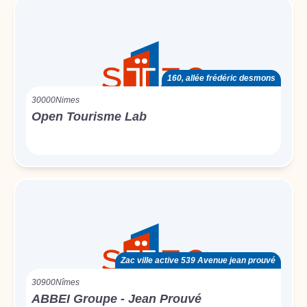
160, allée frédéric desmons
30000
Nimes
Open Tourisme Lab
Zac ville active 539 Avenue jean prouvé
30900
Nîmes
ABBEI Groupe - Jean Prouvé