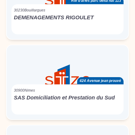
Rte d’arles parc delta nat 113
30230
Bouillargues
DEMENAGEMENTS RIGOULET
424 Avenue jean prouvé
30900
Nimes
SAS Domiciliation et Prestation du Sud