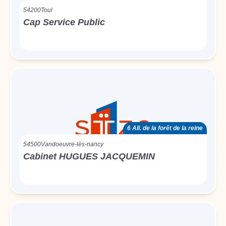
54200
Toul
Cap Service Public
6 All. de la forêt de la reine
54500
Vandoeuvre-lès-nancy
Cabinet HUGUES JACQUEMIN