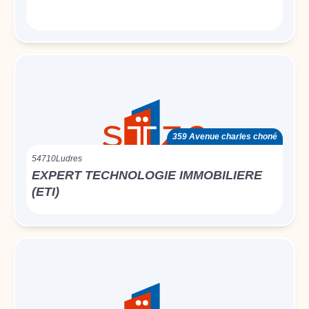
359 Avenue charles choné
54710
Ludres
EXPERT TECHNOLOGIE IMMOBILIERE
(ETI)