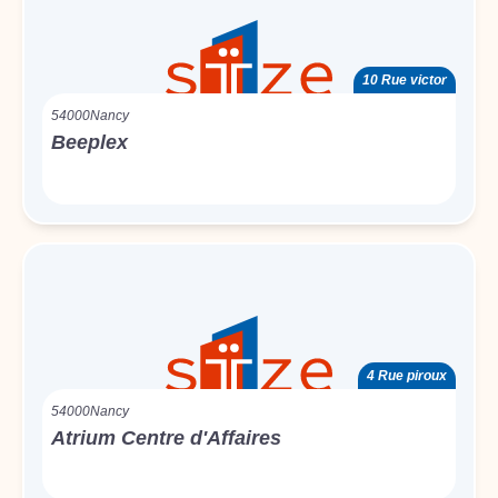
10 Rue victor
54000
Nancy
Beeplex
4 Rue piroux
54000
Nancy
Atrium Centre d'Affaires