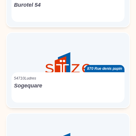
Burotel 54
870 Rue denis papin
54710
Ludres
Sogequare