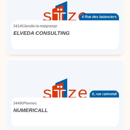
4 Rue des balanciers
54140
Jarville-la-malgrange
ELVEDA CONSULTING
6, rue raimondi
54490
Piennes
NUMERICALL