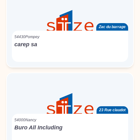
Zac du barrage
54430
Pompey
carep sa
23 Rue claudot
54000
Nancy
Buro All Including