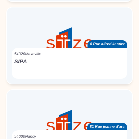
8 Rue alfred kastler
54320
Maxeville
SIPA
81 Rue jeanne d'arc
54000
Nancy