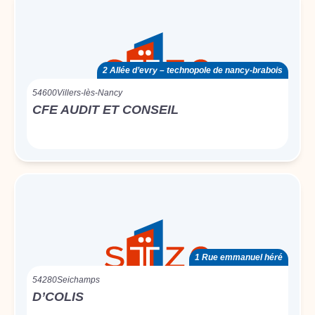
2 Allée d’evry – technopole de nancy-brabois
54600
Villers-lès-Nancy
CFE AUDIT ET CONSEIL
1 Rue emmanuel héré
54280
Seichamps
D’COLIS