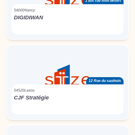
1 Bis rue mon désert
54000
Nancy
DIGIDIWAN
12 Rue du saulnois
54520
Laxou
CJF Stratégie