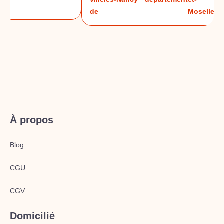
à
de
Moselle
À propos
Blog
CGU
CGV
Domicilié