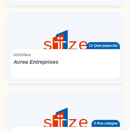
12 Quai papacino
06300
Nice
Acrea Entreprises
5 Rue vologne