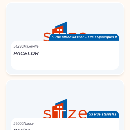
5, rue alfred kastler – site st-jaacques ii
54230
Maxéville
PACELOR
53 Rue stanislas
54000
Nancy