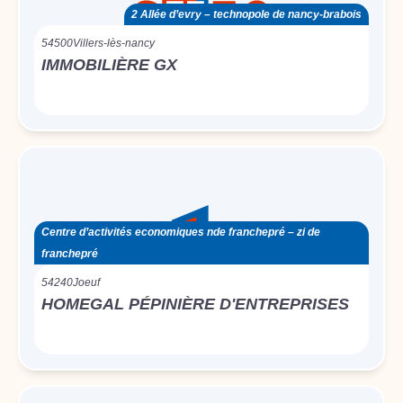
2 Allée d’evry – technopole de nancy-brabois
54500
Villers-lès-nancy
IMMOBILIÈRE GX
Centre d’activités economiques nde franchepré – zi de
franchepré
54240
Joeuf
HOMEGAL PÉPINIÈRE D'ENTREPRISES