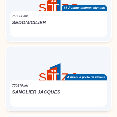
66 Avenue champs elysees
75008
Paris
SEDOMICILIER
4 Avenue porte de villiers
75017
Paris
SANGLIER JACQUES