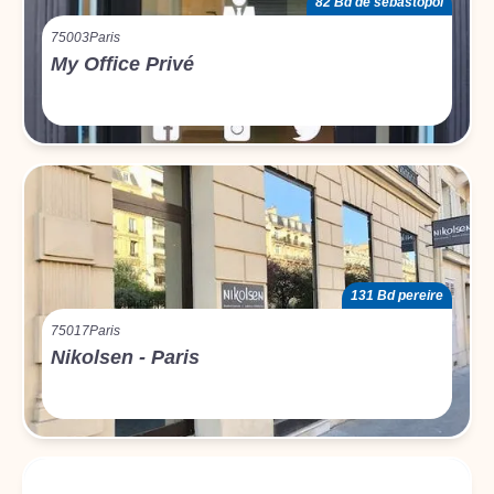
82 Bd de sébastopol
75003
Paris
My Office Privé
131 Bd pereire
75017
Paris
Nikolsen - Paris