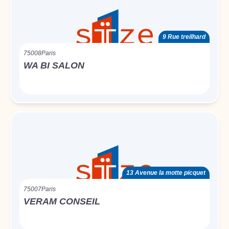
9 Rue treilhard
75008
Paris
WA BI SALON
13 Avenue la motte picquet
75007
Paris
VERAM CONSEIL