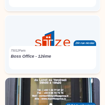
26t rue nicolaï
75012
Paris
Boss Office - 12éme