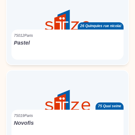
26 Quinquies rue nicolaï
75012
Paris
Pastel
75 Quai seine
75019
Paris
Novofis