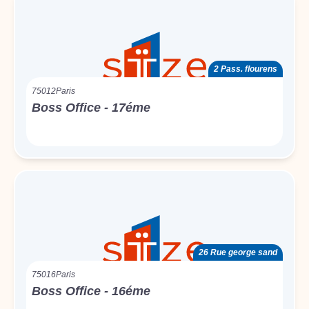
2 Pass. flourens
75012
Paris
Boss Office - 17éme
26 Rue george sand
75016
Paris
Boss Office - 16éme