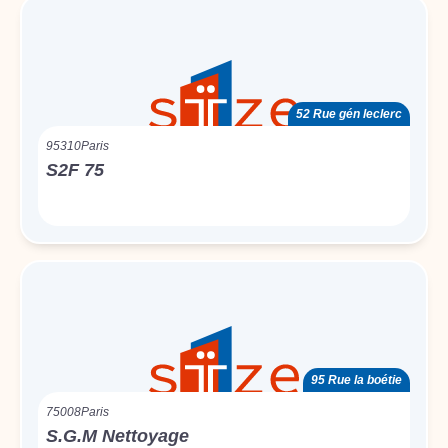
52 Rue gén leclerc
95310
Paris
S2F 75
95 Rue la boétie
75008
Paris
S.G.M Nettoyage