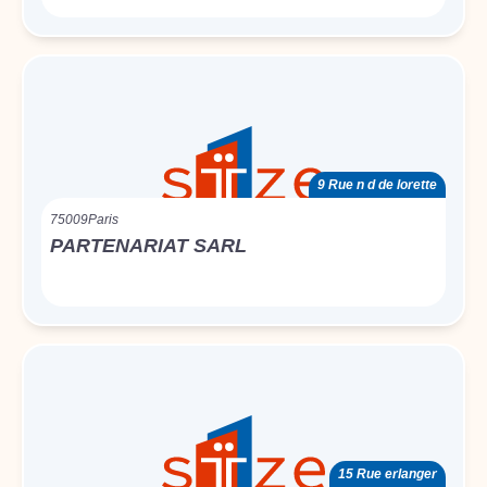
9 Rue n d de lorette
75009
Paris
PARTENARIAT SARL
15 Rue erlanger