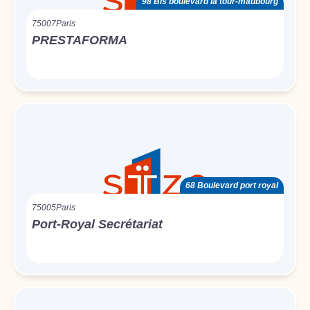
98 Bis boulevard la tour-maubourg
75007
Paris
PRESTAFORMA
68 Boulevard port royal
75005
Paris
Port-Royal Secrétariat