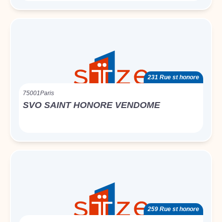
231 Rue st honore
75001
Paris
SVO SAINT HONORE VENDOME
259 Rue st honore