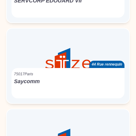
SERVCORP EDOUARD VII
44 Rue rennequin
75017
Paris
Saycomm