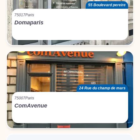
55 Boulevard pereire
75017
Paris
Domaparis
24 Rue du champ de mars
75007
Paris
ComAvenue