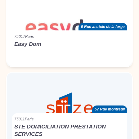
9 Rue anatole de la forge
75017
Paris
Easy Dom
57 Rue montreuil
75011
Paris
STE DOMICILIATION PRESTATION
SERVICES