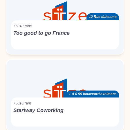
12 Rue duhesme
75018
Paris
Too good to go France
1 A 0 59 boulevard exelmans
75016
Paris
Startway Coworking