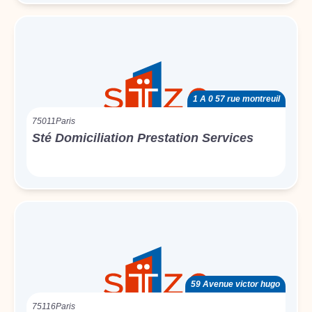
1 A 0 57 rue montreuil
75011
Paris
Sté Domiciliation Prestation Services
59 Avenue victor hugo
75116
Paris