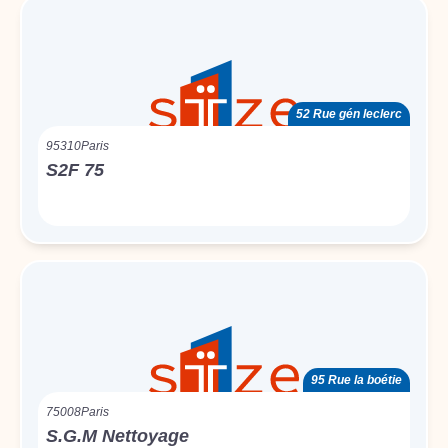
52 Rue gén leclerc
95310
Paris
S2F 75
95 Rue la boétie
75008
Paris
S.G.M Nettoyage