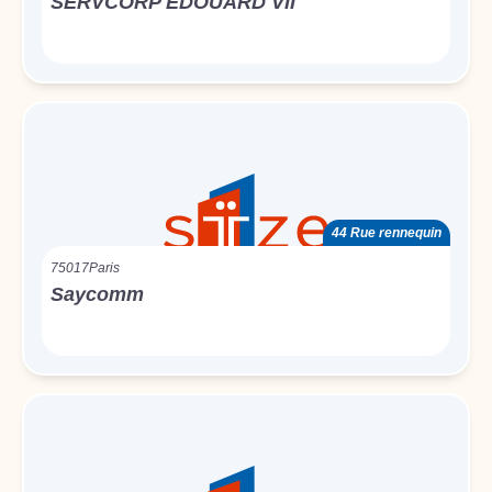
SERVCORP EDOUARD VII
44 Rue rennequin
75017
Paris
Saycomm