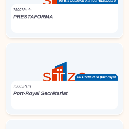
98 Bis boulevard la tour-maubourg
75007
Paris
PRESTAFORMA
68 Boulevard port royal
75005
Paris
Port-Royal Secrétariat