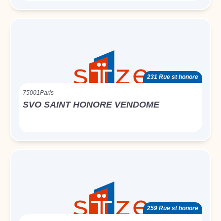
231 Rue st honore
75001
Paris
SVO SAINT HONORE VENDOME
259 Rue st honore