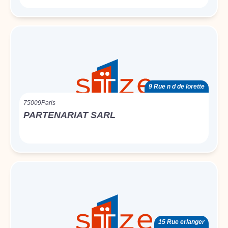
9 Rue n d de lorette
75009
Paris
PARTENARIAT SARL
15 Rue erlanger