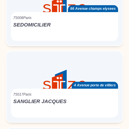
66 Avenue champs elysees
75008
Paris
SEDOMICILIER
4 Avenue porte de villiers
75017
Paris
SANGLIER JACQUES