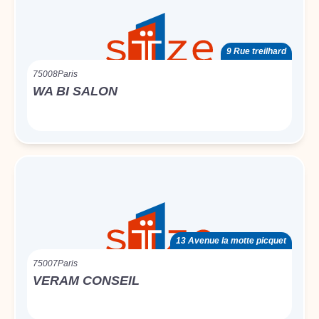
9 Rue treilhard
75008
Paris
WA BI SALON
13 Avenue la motte picquet
75007
Paris
VERAM CONSEIL