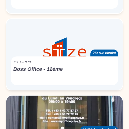
26t rue nicolaï
75012
Paris
Boss Office - 12éme