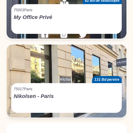
82 Bd de sébastopol
75003
Paris
My Office Privé
131 Bd pereire
75017
Paris
Nikolsen - Paris