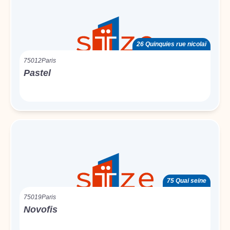
26 Quinquies rue nicolaï
75012
Paris
Pastel
75 Quai seine
75019
Paris
Novofis