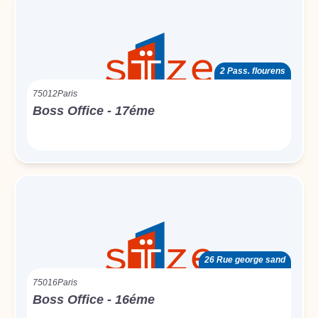
2 Pass. flourens
75012
Paris
Boss Office - 17éme
26 Rue george sand
75016
Paris
Boss Office - 16éme