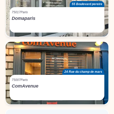
55 Boulevard pereire
75017
Paris
Domaparis
24 Rue du champ de mars
75007
Paris
ComAvenue