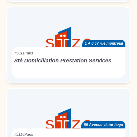
1 A 0 57 rue montreuil
75011
Paris
Sté Domiciliation Prestation Services
59 Avenue victor hugo
75116
Paris