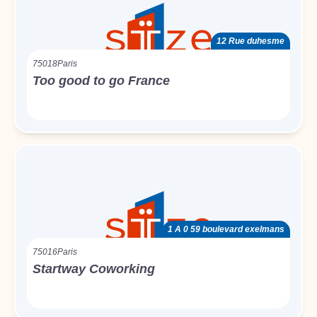
12 Rue duhesme
75018
Paris
Too good to go France
1 A 0 59 boulevard exelmans
75016
Paris
Startway Coworking