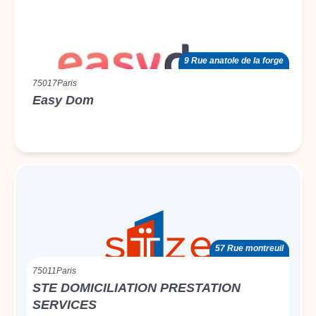
9 Rue anatole de la forge
75017
Paris
Easy Dom
57 Rue montreuil
75011
Paris
STE DOMICILIATION PRESTATION
SERVICES