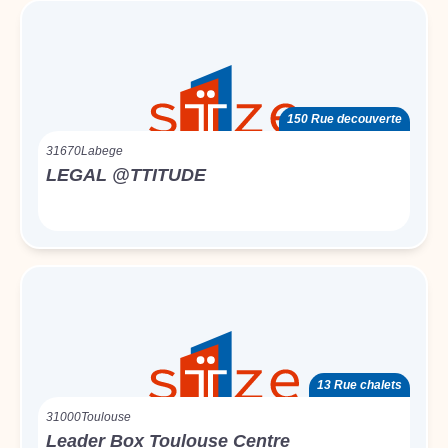
150 Rue decouverte
31670
Labege
LEGAL @TTITUDE
13 Rue chalets
31000
Toulouse
Leader Box Toulouse Centre