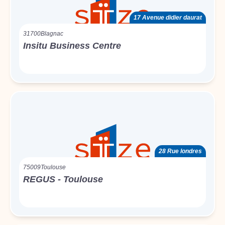
17 Avenue didier daurat
31700
Blagnac
Insitu Business Centre
28 Rue londres
75009
Toulouse
REGUS - Toulouse