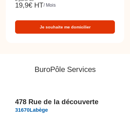
19,9
€ HT
/ Mois
Je souhaite me domicilier
BuroPôle Services
478 Rue de la découverte
31670
Labège