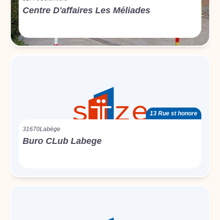
Centre D'affaires Les Méliades
13 Rue st honore
31670
Labège
Buro CLub Labege