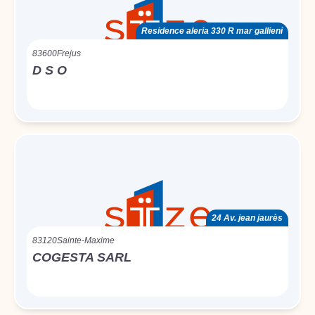
Residence aleria 330 R mar gallieni
83600
Frejus
D S O
24 Av. jean jaurès
83120
Sainte-Maxime
COGESTA SARL