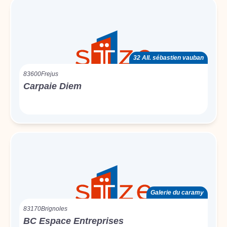
32 All. sébastien vauban
83600
Frejus
Carpaie Diem
Galerie du caramy
83170
Brignoles
BC Espace Entreprises