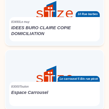
10 Rue barbes
83490
Le muy
IDEES BURO CLAIRE COPIE
DOMICILIATION
Le carrousel 5 Bis rue picot
83000
Toulon
Espace Carrousel