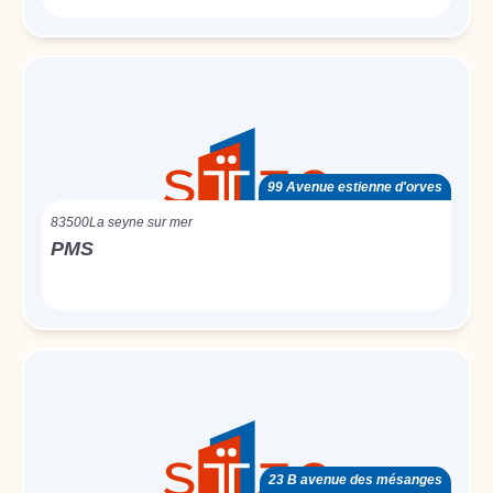
99 Avenue estienne d'orves
83500
La seyne sur mer
PMS
23 B avenue des mésanges