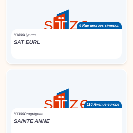
6 Rue georges simenon
83400
Hyeres
SAT EURL
110 Avenue europe
83300
Draguignan
SAINTE ANNE