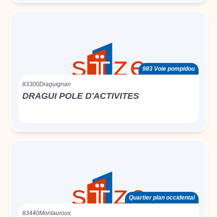
983 Voie pompidou
83300
Draguignan
DRAGUI POLE D'ACTIVITES
Quartier plan occidental
83440
Montauroux