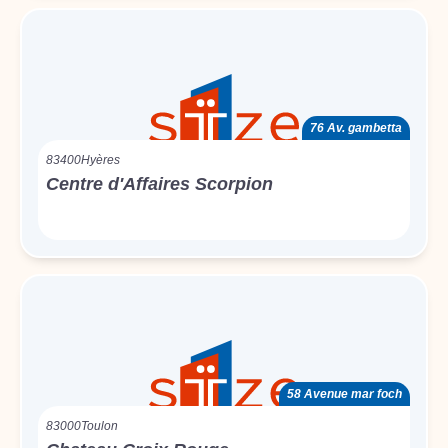
76 Av. gambetta
83400
Hyères
Centre d'Affaires Scorpion
58 Avenue mar foch
83000
Toulon