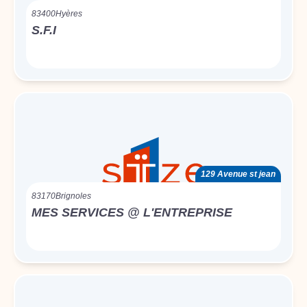
83400
Hyères
S.F.I
129 Avenue st jean
83170
Brignoles
MES SERVICES @ L'ENTREPRISE