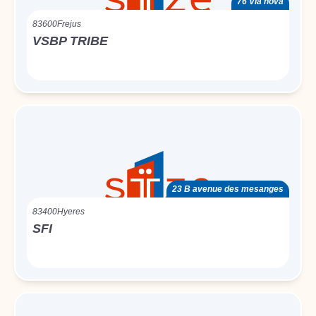
76 Via nova
83600
Frejus
VSBP TRIBE
23 B avenue des mesanges
83400
Hyeres
SFI