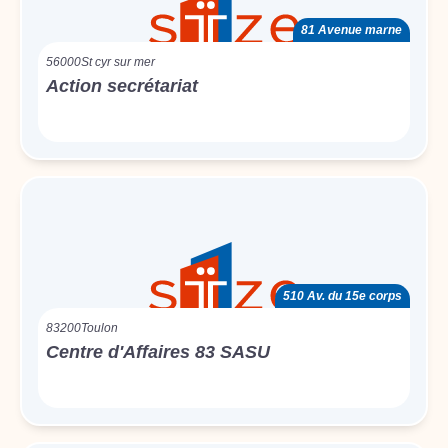
81 Avenue marne
56000
St cyr sur mer
Action secrétariat
510 Av. du 15e corps
83200
Toulon
Centre d'Affaires 83 SASU