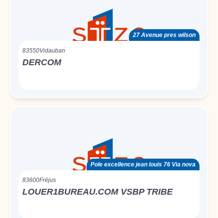
27 Avenue pres wilson
83550
Vidauban
DERCOM
Pole excellence jean louis 76 Via nova
83600
Fréjus
LOUER1BUREAU.COM VSBP TRIBE