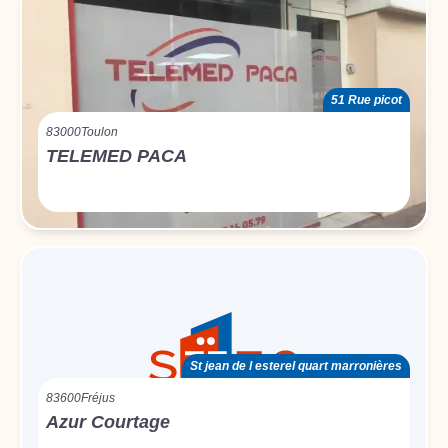
51 Rue picot
83000
Toulon
TELEMED PACA
St jean de l esterel quart marronières
83600
Fréjus
Azur Courtage