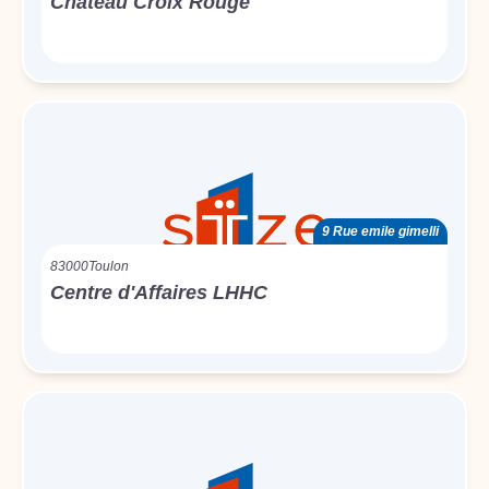
Chateau Croix Rouge
9 Rue emile gimelli
83000
Toulon
Centre d'Affaires LHHC