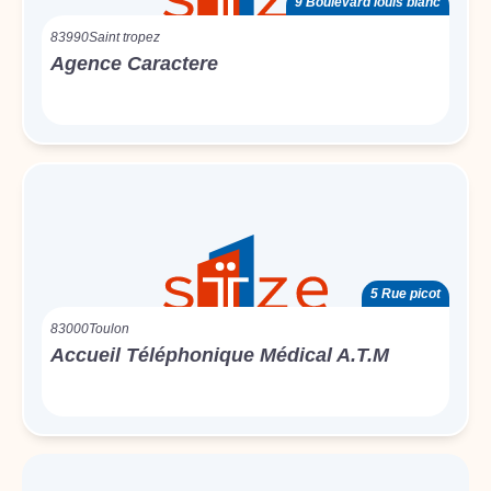
9 Boulevard louis blanc
83990
Saint tropez
Agence Caractere
5 Rue picot
83000
Toulon
Accueil Téléphonique Médical A.T.M