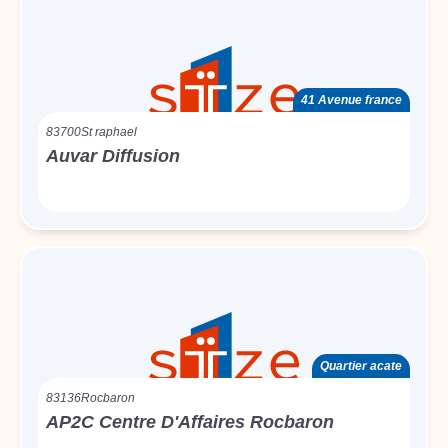
41 Avenue france
83700
St raphael
Auvar Diffusion
Quartier acate
83136
Rocbaron
AP2C Centre D'Affaires Rocbaron