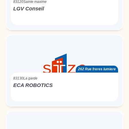
83120
Sainte maxime
LGV Conseil
262 Rue freres lumiere
83130
La garde
ECA ROBOTICS