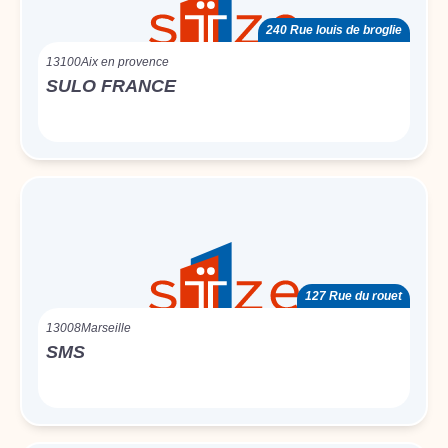
240 Rue louis de broglie
13100
Aix en provence
SULO FRANCE
127 Rue du rouet
13008
Marseille
SMS