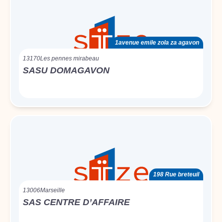
1avenue emile zola za agavon
13170
Les pennes mirabeau
SASU DOMAGAVON
198 Rue breteuil
13006
Marseille
SAS CENTRE D’AFFAIRE