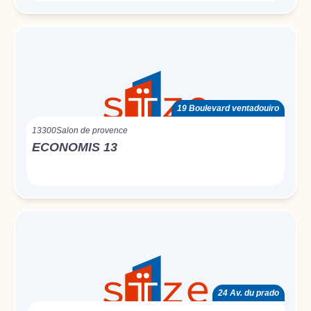
19 Boulevard ventadouiro
13300
Salon de provence
ECONOMIS 13
24 Av. du prado