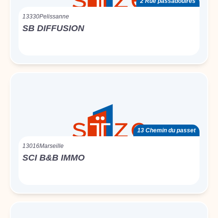
2 Rue passadouires
13330
Pelissanne
SB DIFFUSION
13 Chemin du passet
13016
Marseille
SCI B&B IMMO