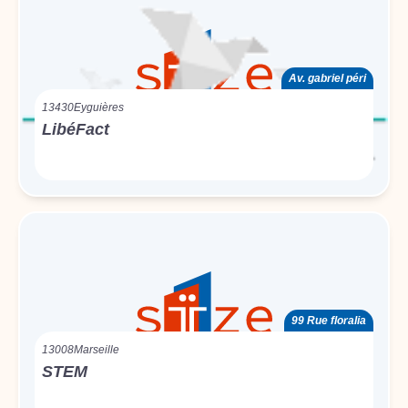
Av. gabriel péri
13430
Eyguières
LibéFact
99 Rue floralia
13008
Marseille
STEM