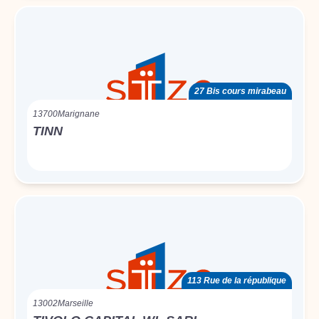
27 Bis cours mirabeau
13700
Marignane
TINN
113 Rue de la république
13002
Marseille