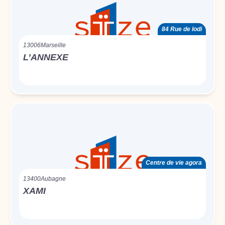
84 Rue de lodi
13006
Marseille
L’ANNEXE
Centre de vie agora
13400
Aubagne
XAMI