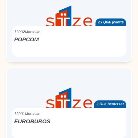
23 Quai joliette
13002
Marseille
POPCOM
2 Rue beausset
13001
Marseille
EUROBUROS