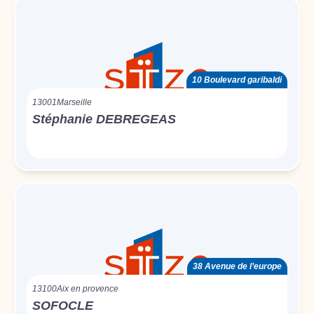
10 Boulevard garibaldi
13001
Marseille
Stéphanie DEBREGEAS
38 Avenue de l’europe
13100
Aix en provence
SOFOCLE