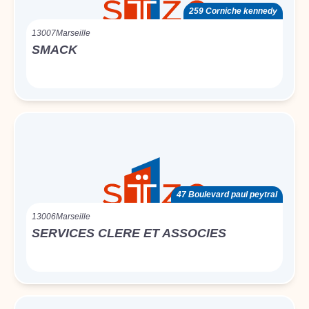
259 Corniche kennedy
13007
Marseille
SMACK
47 Boulevard paul peytral
13006
Marseille
SERVICES CLERE ET ASSOCIES