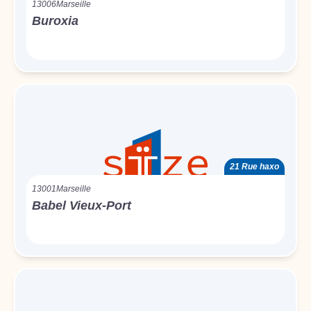
13006
Marseille
Buroxia
21 Rue haxo
13001
Marseille
Babel Vieux-Port