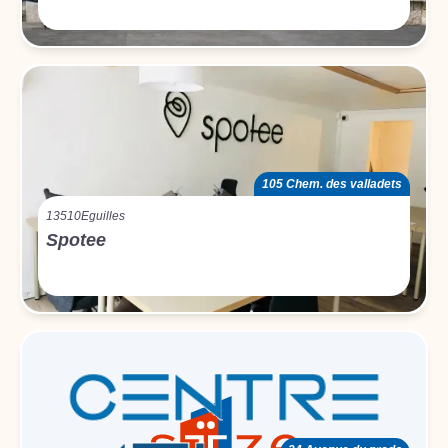
105 Chem. des valladets
13510
Eguilles
Spotee