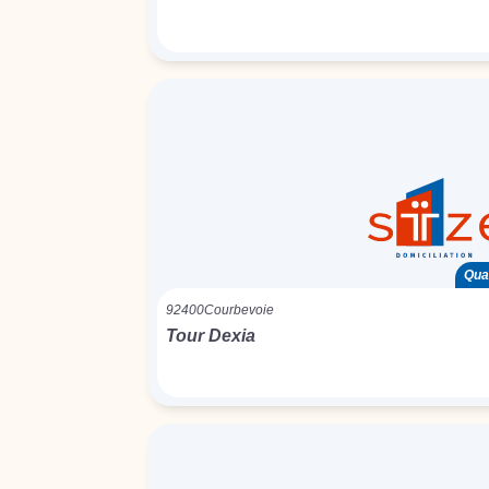
Quar
92400
Courbevoie
Tour Dexia