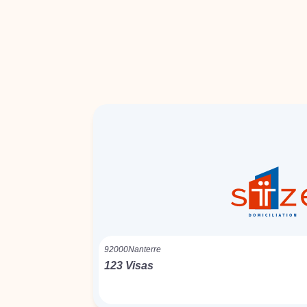
92000
Nanterre
123 Visas