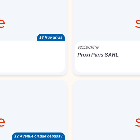
18 Rue arras
92110
Clichy
Proxi Paris SARL
12 Avenue claude debussy