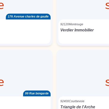
176 Avenue charles de gaulle
92120
Montrouge
Verdier Immobilier
99 Rue bongarde
92400
Courbevoie
Triangle de l'Arche