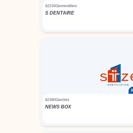
92230
Gennevilliers
S DENTAIRE
B
92380
Garches
NEWS BOX